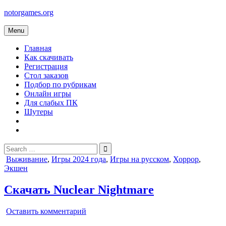
Skip
notorgames.org
to
content
Menu
Главная
Как скачивать
Регистрация
Стол заказов
Подбор по рубрикам
Онлайн игры
Для слабых ПК
Шутеры
Search
for:
Posted
Выживание
,
Игры 2024 года
,
Игры на русском
,
Хоррор
,
in
Экшен
Скачать Nuclear Nightmare
on
Оставить комментарий
Nuclear