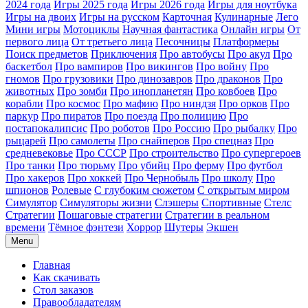
2024 года
Игры 2025 года
Игры 2026 года
Игры для ноутбука
Игры на двоих
Игры на русском
Карточная
Кулинарные
Лего
Мини игры
Мотоциклы
Научная фантастика
Онлайн игры
От
первого лица
От третьего лица
Песочницы
Платформеры
Поиск предметов
Приключения
Про автобусы
Про акул
Про
баскетбол
Про вампиров
Про викингов
Про войну
Про
гномов
Про грузовики
Про динозавров
Про драконов
Про
животных
Про зомби
Про инопланетян
Про ковбоев
Про
корабли
Про космос
Про мафию
Про ниндзя
Про орков
Про
паркур
Про пиратов
Про поезда
Про полицию
Про
постапокалипсис
Про роботов
Про Россию
Про рыбалку
Про
рыцарей
Про самолеты
Про снайперов
Про спецназ
Про
средневековье
Про СССР
Про строительство
Про супергероев
Про танки
Про тюрьму
Про убийц
Про ферму
Про футбол
Про хакеров
Про хоккей
Про Чернобыль
Про школу
Про
шпионов
Ролевые
С глубоким сюжетом
С открытым миром
Симулятор
Симуляторы жизни
Слэшеры
Спортивные
Стелс
Стратегии
Пошаговые стратегии
Стратегии в реальном
времени
Тёмное фэнтези
Хоррор
Шутеры
Экшен
Menu
Главная
Как скачивать
Стол заказов
Правообладателям