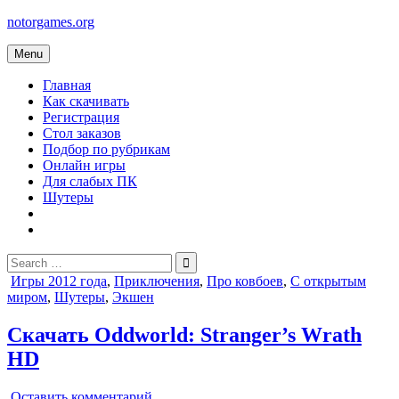
Skip
notorgames.org
to
content
Menu
Главная
Как скачивать
Регистрация
Стол заказов
Подбор по рубрикам
Онлайн игры
Для слабых ПК
Шутеры
Search
for:
Posted
Игры 2012 года
,
Приключения
,
Про ковбоев
,
С открытым
in
миром
,
Шутеры
,
Экшен
Скачать Oddworld: Stranger’s Wrath
HD
on
Оставить комментарий