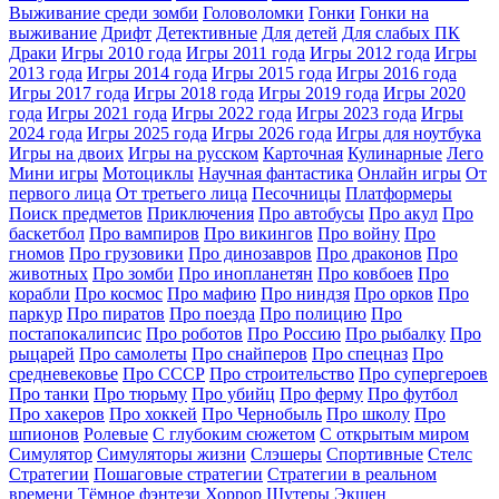
Выживание среди зомби
Головоломки
Гонки
Гонки на
выживание
Дрифт
Детективные
Для детей
Для слабых ПК
Драки
Игры 2010 года
Игры 2011 года
Игры 2012 года
Игры
2013 года
Игры 2014 года
Игры 2015 года
Игры 2016 года
Игры 2017 года
Игры 2018 года
Игры 2019 года
Игры 2020
года
Игры 2021 года
Игры 2022 года
Игры 2023 года
Игры
2024 года
Игры 2025 года
Игры 2026 года
Игры для ноутбука
Игры на двоих
Игры на русском
Карточная
Кулинарные
Лего
Мини игры
Мотоциклы
Научная фантастика
Онлайн игры
От
первого лица
От третьего лица
Песочницы
Платформеры
Поиск предметов
Приключения
Про автобусы
Про акул
Про
баскетбол
Про вампиров
Про викингов
Про войну
Про
гномов
Про грузовики
Про динозавров
Про драконов
Про
животных
Про зомби
Про инопланетян
Про ковбоев
Про
корабли
Про космос
Про мафию
Про ниндзя
Про орков
Про
паркур
Про пиратов
Про поезда
Про полицию
Про
постапокалипсис
Про роботов
Про Россию
Про рыбалку
Про
рыцарей
Про самолеты
Про снайперов
Про спецназ
Про
средневековье
Про СССР
Про строительство
Про супергероев
Про танки
Про тюрьму
Про убийц
Про ферму
Про футбол
Про хакеров
Про хоккей
Про Чернобыль
Про школу
Про
шпионов
Ролевые
С глубоким сюжетом
С открытым миром
Симулятор
Симуляторы жизни
Слэшеры
Спортивные
Стелс
Стратегии
Пошаговые стратегии
Стратегии в реальном
времени
Тёмное фэнтези
Хоррор
Шутеры
Экшен