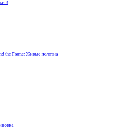
ки 3
nd the Frame: Живые полотна
иновка