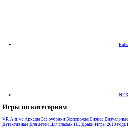
Enlis
NEX
Игры по категориям
VR
Аниме
Аркады
Без рубрики
Бездорожье
Бизнес
Визуальные
Детективные
Для детей
Для слабых ПК
Драки
Игры 2010 года