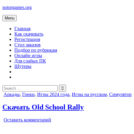
Skip
notorgames.org
to
content
Menu
Главная
Как скачивать
Регистрация
Стол заказов
Подбор по рубрикам
Онлайн игры
Для слабых ПК
Шутеры
Search
for:
Posted
Аркады
,
Гонки
,
Игры 2024 года
,
Игры на русском
,
Симулятор
in
Скачать Old School Rally
on
Оставить комментарий
Old
School