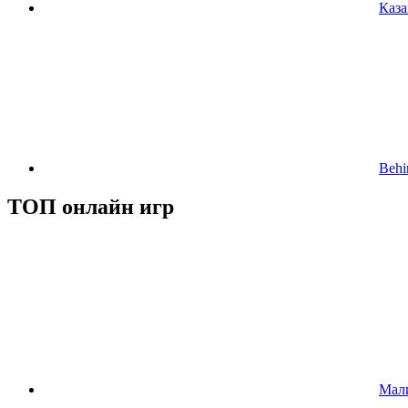
Каза
Behi
ТОП онлайн игр
Мал