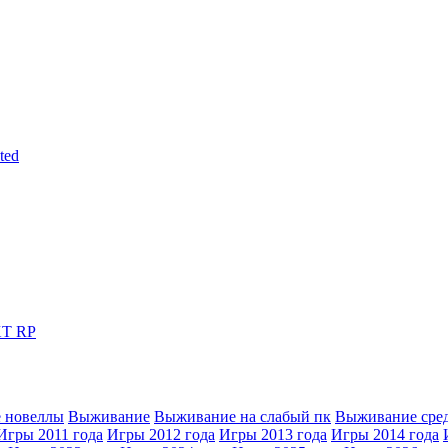
ted
T RP
 новеллы
Выживание
Выживание на слабый пк
Выживание сре
Игры 2011 года
Игры 2012 года
Игры 2013 года
Игры 2014 года