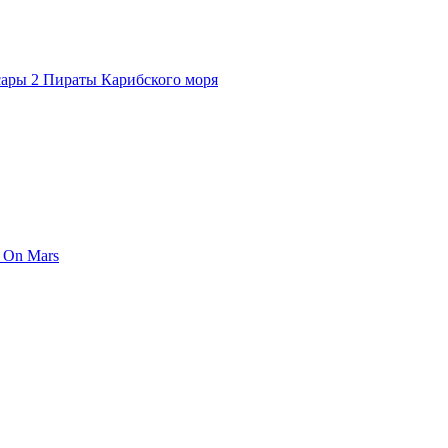
ары 2 Пираты Карибского моря
 On Mars