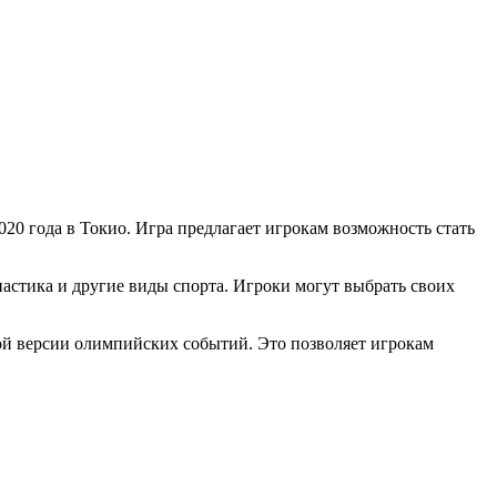
020 года в Токио. Игра предлагает игрокам возможность стать
астика и другие виды спорта. Игроки могут выбрать своих
ной версии олимпийских событий. Это позволяет игрокам