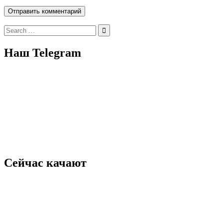
Search
for:
Наш Telegram
Сейчас качают