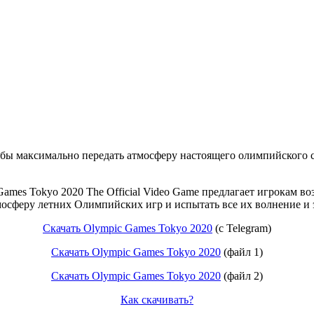
тобы максимально передать атмосферу настоящего олимпийского
ames Tokyo 2020 The Official Video Game предлагает игрокам 
мосферу летних Олимпийских игр и испытать все их волнение и
Скачать Olympic Games Tokyo 2020
(с Telegram)
Скачать Olympic Games Tokyo 2020
(файл 1)
Скачать Olympic Games Tokyo 2020
(файл 2)
Как скачивать?