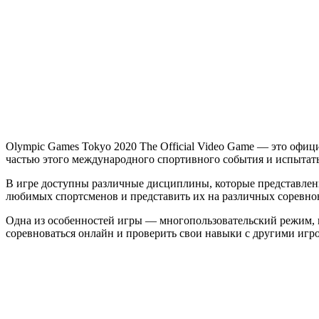
Games
Tokyo
2020
The
Official
Video
Game
Olympic Games Tokyo 2020 The Official Video Game — это офиц
частью этого международного спортивного события и испыта
В игре доступны различные дисциплины, которые представлены
любимых спортсменов и представить их на различных соревнов
Одна из особенностей игры — многопользовательский режим, г
соревноваться онлайн и проверить свои навыки с другими игро