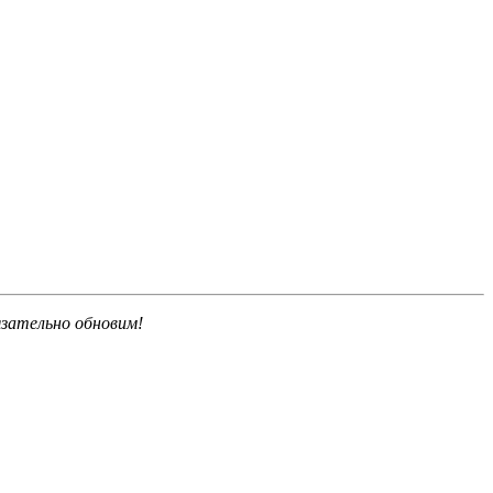
язательно обновим!