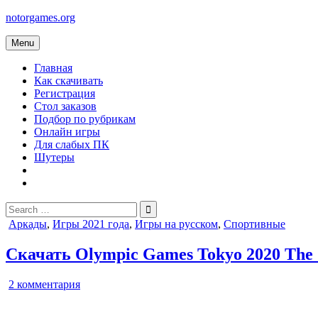
Skip
notorgames.org
to
content
Menu
Главная
Как скачивать
Регистрация
Стол заказов
Подбор по рубрикам
Онлайн игры
Для слабых ПК
Шутеры
Search
for:
Posted
Аркады
,
Игры 2021 года
,
Игры на русском
,
Спортивные
in
Скачать Olympic Games Tokyo 2020 The 
к
2 комментария
записи
Olympic