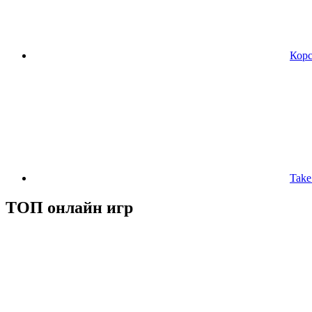
Корс
Take
ТОП онлайн игр