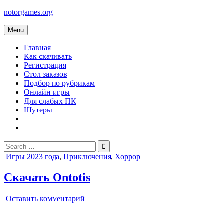
Skip
notorgames.org
to
content
Menu
Главная
Как скачивать
Регистрация
Стол заказов
Подбор по рубрикам
Онлайн игры
Для слабых ПК
Шутеры
Search
for:
Posted
Игры 2023 года
,
Приключения
,
Хоррор
in
Скачать Ontotis
on
Оставить комментарий
Ontotis