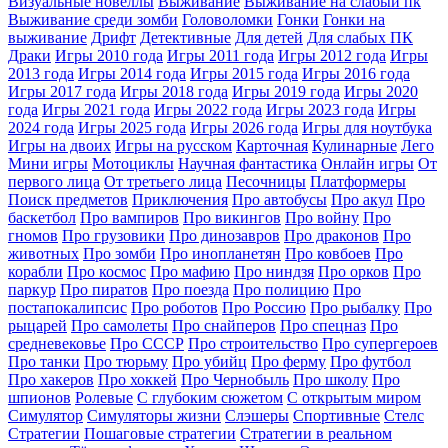
Визуальные новеллы
Выживание
Выживание на слабый пк
Выживание среди зомби
Головоломки
Гонки
Гонки на
выживание
Дрифт
Детективные
Для детей
Для слабых ПК
Драки
Игры 2010 года
Игры 2011 года
Игры 2012 года
Игры
2013 года
Игры 2014 года
Игры 2015 года
Игры 2016 года
Игры 2017 года
Игры 2018 года
Игры 2019 года
Игры 2020
года
Игры 2021 года
Игры 2022 года
Игры 2023 года
Игры
2024 года
Игры 2025 года
Игры 2026 года
Игры для ноутбука
Игры на двоих
Игры на русском
Карточная
Кулинарные
Лего
Мини игры
Мотоциклы
Научная фантастика
Онлайн игры
От
первого лица
От третьего лица
Песочницы
Платформеры
Поиск предметов
Приключения
Про автобусы
Про акул
Про
баскетбол
Про вампиров
Про викингов
Про войну
Про
гномов
Про грузовики
Про динозавров
Про драконов
Про
животных
Про зомби
Про инопланетян
Про ковбоев
Про
корабли
Про космос
Про мафию
Про ниндзя
Про орков
Про
паркур
Про пиратов
Про поезда
Про полицию
Про
постапокалипсис
Про роботов
Про Россию
Про рыбалку
Про
рыцарей
Про самолеты
Про снайперов
Про спецназ
Про
средневековье
Про СССР
Про строительство
Про супергероев
Про танки
Про тюрьму
Про убийц
Про ферму
Про футбол
Про хакеров
Про хоккей
Про Чернобыль
Про школу
Про
шпионов
Ролевые
С глубоким сюжетом
С открытым миром
Симулятор
Симуляторы жизни
Слэшеры
Спортивные
Стелс
Стратегии
Пошаговые стратегии
Стратегии в реальном