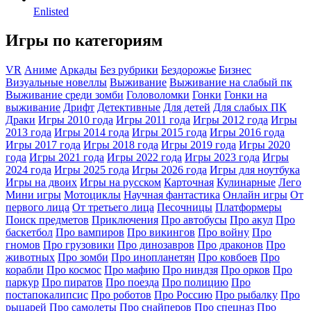
Enlisted
Игры по категориям
VR
Аниме
Аркады
Без рубрики
Бездорожье
Бизнес
Визуальные новеллы
Выживание
Выживание на слабый пк
Выживание среди зомби
Головоломки
Гонки
Гонки на
выживание
Дрифт
Детективные
Для детей
Для слабых ПК
Драки
Игры 2010 года
Игры 2011 года
Игры 2012 года
Игры
2013 года
Игры 2014 года
Игры 2015 года
Игры 2016 года
Игры 2017 года
Игры 2018 года
Игры 2019 года
Игры 2020
года
Игры 2021 года
Игры 2022 года
Игры 2023 года
Игры
2024 года
Игры 2025 года
Игры 2026 года
Игры для ноутбука
Игры на двоих
Игры на русском
Карточная
Кулинарные
Лего
Мини игры
Мотоциклы
Научная фантастика
Онлайн игры
От
первого лица
От третьего лица
Песочницы
Платформеры
Поиск предметов
Приключения
Про автобусы
Про акул
Про
баскетбол
Про вампиров
Про викингов
Про войну
Про
гномов
Про грузовики
Про динозавров
Про драконов
Про
животных
Про зомби
Про инопланетян
Про ковбоев
Про
корабли
Про космос
Про мафию
Про ниндзя
Про орков
Про
паркур
Про пиратов
Про поезда
Про полицию
Про
постапокалипсис
Про роботов
Про Россию
Про рыбалку
Про
рыцарей
Про самолеты
Про снайперов
Про спецназ
Про