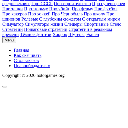
средневековье
Про СССР
Про строительство
Про супергероев
Про танки
Про тюрьму
Про убийц
Про ферму
Про футбол
Про хакеров
Про хоккей
Про Чернобыль
Про школу
Про
шпионов
Ролевые
С глубоким сюжетом
С открытым миром
Симулятор
Симуляторы жизни
Слэшеры
Спортивные
Стелс
Стратегии
Пошаговые стратегии
Стратегии в реальном
времени
Тёмное фэнтези
Хоррор
Шутеры
Экшен
Menu
Главная
Как скачивать
Стол заказов
Правообладателям
Copyright © 2026 notorgames.org
Scroll
to
Top