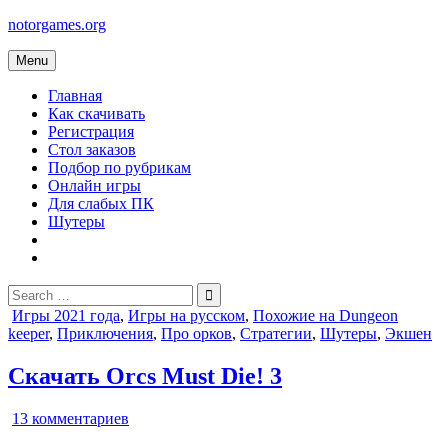
Skip
notorgames.org
to
content
Menu
Главная
Как скачивать
Регистрация
Стол заказов
Подбор по рубрикам
Онлайн игры
Для слабых ПК
Шутеры
Search
for:
Posted
Игры 2021 года
,
Игры на русском
,
Похожие на Dungeon
in
keeper
,
Приключения
,
Про орков
,
Стратегии
,
Шутеры
,
Экшен
Скачать Orcs Must Die! 3
к
13 комментариев
записи