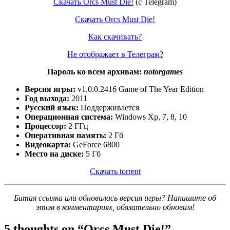
Скачать Orcs Must Die!
(c Telegram)
Скачать Orcs Must Die!
Как скачивать?
Не отображает в Телеграм?
Пароль ко всем архивам:
notorgames
Версия игры:
v1.0.0.2416 Game of The Year Edition
Год выхода:
2011
Русский язык:
Поддерживается
Операционная система:
Windows Xp, 7, 8, 10
Процессор:
2 ГГц
Оперативная память:
2 Гб
Видеокарта:
GeForce 6800
Место на диске:
5 Гб
Скачать torrent
Битая ссылка или обновилась версия игры? Напишите об
этом в комментариях, обязательно обновим!
5 thoughts on “
Orcs Must Die!
”