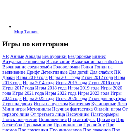
Мир Танков
Игры по категориям
VR
Аниме
Аркады
Без рубрики
Бездорожье
Бизнес
Визуальные новеллы
Выживание
Выживание на слабый пк
Выживание среди зомби
Головоломки
Гонки
Гонки на
выживание
Дрифт
Детективные
Для детей
Для слабых ПК
Драки
Игры 2010 года
Игры 2011 года
Игры 2012 года
Игры
2013 года
Игры 2014 года
Игры 2015 года
Игры 2016 года
Игры 2017 года
Игры 2018 года
Игры 2019 года
Игры 2020
года
Игры 2021 года
Игры 2022 года
Игры 2023 года
Игры
2024 года
Игры 2025 года
Игры 2026 года
Игры для ноутбука
Игры на двоих
Игры на русском
Карточная
Кулинарные
Лего
Мини игры
Мотоциклы
Научная фантастика
Онлайн игры
От
первого лица
От третьего лица
Песочницы
Платформеры
Поиск предметов
Приключения
Про автобусы
Про акул
Про
баскетбол
Про вампиров
Про викингов
Про войну
Про
гномов
Про грузовики
Про динозавров
Про драконов
Про