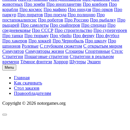
животных
Про зомби
Про инопланетян
Про ковбоев
Про
корабли
Про космос
Про мафию
Про ниндзя
Про орков
Про
паркур
Про пиратов
Про поезда
Про полицию
Про
постапокалипсис
Про роботов
Про Россию
Про рыбалку
Про
рыцарей
Про самолеты
Про снайперов
Про спецназ
Про
средневековье
Про СССР
Про строительство
Про супергероев
Про танки
Про тюрьму
Про убийц
Про ферму
Про футбол
Про хакеров
Про хоккей
Про Чернобыль
Про школу
Про
шпионов
Ролевые
С глубоким сюжетом
С открытым миром
Симулятор
Симуляторы жизни
Слэшеры
Спортивные
Стелс
Стратегии
Пошаговые стратегии
Стратегии в реальном
времени
Тёмное фэнтези
Хоррор
Шутеры
Экшен
Menu
Главная
Как скачивать
Стол заказов
Правообладателям
Copyright © 2026 notorgames.org
Scroll
to
Top