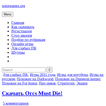
Skip
notorgames.org
to
content
Menu
Главная
Как скачивать
Регистрация
Стол заказов
Подбор по рубрикам
Онлайн игры
Для слабых ПК
Шутеры
Search
for:
Posted
Для слабых ПК
,
Игры 2011 года
,
Игры для ноутбука
,
Игры на
in
русском
,
Похожие на Darkwood
,
Похожие на Dungeon keeper
,
Похожие на For honor
,
Про орков
,
Стратегии
,
Экшен
Скачать Orcs Must Die!
к
5 комментариев