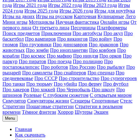
года
Игры 2021 года
Игры 2022 года
Игры 2023 года
Игры
2024 года
Игры 2025 года
Игры 2026 года
Игры для ноутбука
Игры на двоих
Игры на русском
Карточная
Кулинарные
Лего
Мини игры
Мотоциклы
Научная фантастика
Онлайн игры
От
первого лица
От третьего лица
Песочницы
Платформеры
Поиск предметов
Приключения
Про автобусы
Про акул
Про
баскетбол
Про вампиров
Про викингов
Про войну
Про
гномов
Про грузовики
Про динозавров
Про драконов
Про
животных
Про зомби
Про инопланетян
Про ковбоев
Про
корабли
Про космос
Про мафию
Про ниндзя
Про орков
Про
паркур
Про пиратов
Про поезда
Про полицию
Про
постапокалипсис
Про роботов
Про Россию
Про рыбалку
Про
рыцарей
Про самолеты
Про снайперов
Про спецназ
Про
средневековье
Про СССР
Про строительство
Про супергероев
Про танки
Про тюрьму
Про убийц
Про ферму
Про футбол
Про хакеров
Про хоккей
Про Чернобыль
Про школу
Про
шпионов
Ролевые
С глубоким сюжетом
С открытым миром
Симулятор
Симуляторы жизни
Слэшеры
Спортивные
Стелс
Стратегии
Пошаговые стратегии
Стратегии в реальном
времени
Тёмное фэнтези
Хоррор
Шутеры
Экшен
Menu
Главная
Как скачивать