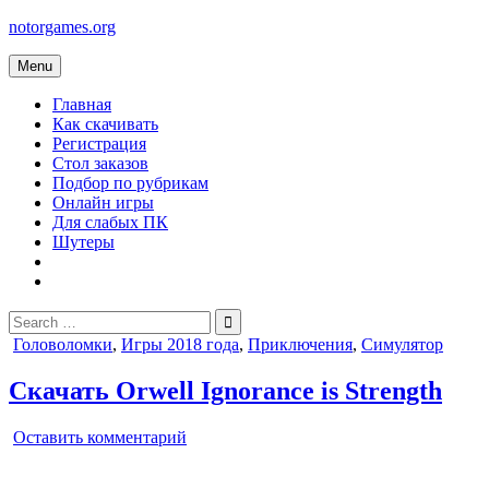
Skip
notorgames.org
to
content
Menu
Главная
Как скачивать
Регистрация
Стол заказов
Подбор по рубрикам
Онлайн игры
Для слабых ПК
Шутеры
Search
for:
Posted
Головоломки
,
Игры 2018 года
,
Приключения
,
Симулятор
in
Скачать Orwell Ignorance is Strength
on
Оставить комментарий
Orwell
Ignorance