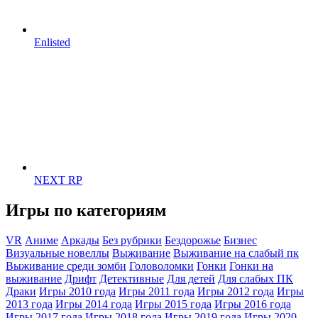
Enlisted
NEXT RP
Игры по категориям
VR
Аниме
Аркады
Без рубрики
Бездорожье
Бизнес
Визуальные новеллы
Выживание
Выживание на слабый пк
Выживание среди зомби
Головоломки
Гонки
Гонки на
выживание
Дрифт
Детективные
Для детей
Для слабых ПК
Драки
Игры 2010 года
Игры 2011 года
Игры 2012 года
Игры
2013 года
Игры 2014 года
Игры 2015 года
Игры 2016 года
Игры 2017 года
Игры 2018 года
Игры 2019 года
Игры 2020