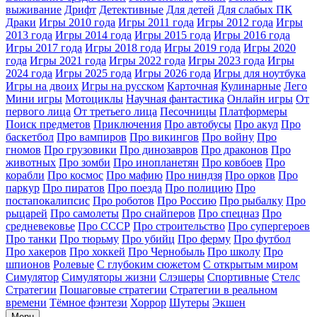
выживание
Дрифт
Детективные
Для детей
Для слабых ПК
Драки
Игры 2010 года
Игры 2011 года
Игры 2012 года
Игры
2013 года
Игры 2014 года
Игры 2015 года
Игры 2016 года
Игры 2017 года
Игры 2018 года
Игры 2019 года
Игры 2020
года
Игры 2021 года
Игры 2022 года
Игры 2023 года
Игры
2024 года
Игры 2025 года
Игры 2026 года
Игры для ноутбука
Игры на двоих
Игры на русском
Карточная
Кулинарные
Лего
Мини игры
Мотоциклы
Научная фантастика
Онлайн игры
От
первого лица
От третьего лица
Песочницы
Платформеры
Поиск предметов
Приключения
Про автобусы
Про акул
Про
баскетбол
Про вампиров
Про викингов
Про войну
Про
гномов
Про грузовики
Про динозавров
Про драконов
Про
животных
Про зомби
Про инопланетян
Про ковбоев
Про
корабли
Про космос
Про мафию
Про ниндзя
Про орков
Про
паркур
Про пиратов
Про поезда
Про полицию
Про
постапокалипсис
Про роботов
Про Россию
Про рыбалку
Про
рыцарей
Про самолеты
Про снайперов
Про спецназ
Про
средневековье
Про СССР
Про строительство
Про супергероев
Про танки
Про тюрьму
Про убийц
Про ферму
Про футбол
Про хакеров
Про хоккей
Про Чернобыль
Про школу
Про
шпионов
Ролевые
С глубоким сюжетом
С открытым миром
Симулятор
Симуляторы жизни
Слэшеры
Спортивные
Стелс
Стратегии
Пошаговые стратегии
Стратегии в реальном
времени
Тёмное фэнтези
Хоррор
Шутеры
Экшен
Menu