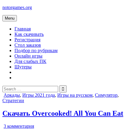
Skip
notorgames.org
to
content
Menu
Главная
Как скачивать
Регистрация
Стол заказов
Подбор по рубрикам
Онлайн игры
Для слабых ПК
Шутеры
Search
for:
Posted
Аркады
,
Игры 2021 года
,
Игры на русском
,
Симулятор
,
in
Стратегии
Скачать Overcooked! All You Can Eat
к
3 комментария
записи