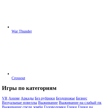
War Thunder
Crossout
Игры по категориям
VR
Аниме
Аркады
Без рубрики
Бездорожье
Бизнес
Визуальные новеллы
Выживание
Выживание на слабый пк
Выживание среди зомби
Головоломки
Гонки
Гонки на