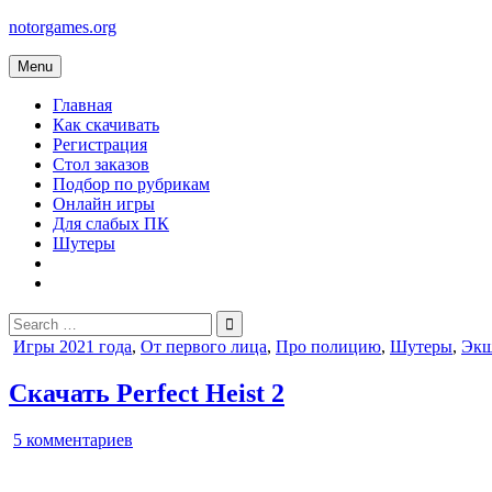
Skip
notorgames.org
to
content
Menu
Главная
Как скачивать
Регистрация
Стол заказов
Подбор по рубрикам
Онлайн игры
Для слабых ПК
Шутеры
Search
for:
Posted
Игры 2021 года
,
От первого лица
,
Про полицию
,
Шутеры
,
Эк
in
Скачать Perfect Heist 2
к
5 комментариев
записи
Perfect