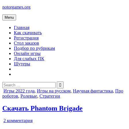
Skip
notorgames.org
to
content
Menu
Главная
Как скачивать
Регистрация
Стол заказов
Подбор по рубрикам
Онлайн игры
Для слабых ПК
Шутеры
Search
for:
Posted
Игры 2022 года
,
Игры на русском
,
Научная фантастика
,
Про
in
роботов
,
Ролевые
,
Стратегии
Скачать Phantom Brigade
к
2 комментария
записи