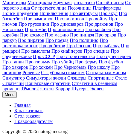
Мини игры
Мотоциклы
Научная фантастика
Онлайн игры
От
первого лица
От третьего лица
Песочницы
Платформеры
Поиск предметов
Приключения
Про автобусы
Про акул
Про
баскетбол
Про вампиров
Про викингов
Про войну
Про
гномов
Про грузовики
Про динозавров
Про драконов
Про
животных
Про зомби
Про инопланетян
Про ковбоев
Про
корабли
Про космос
Про мафию
Про ниндзя
Про орков
Про
паркур
Про пиратов
Про поезда
Про полицию
Про
постапокалипсис
Про роботов
Про Россию
Про рыбалку
Про
рыцарей
Про самолеты
Про снайперов
Про спецназ
Про
средневековье
Про СССР
Про строительство
Про супергероев
Про танки
Про тюрьму
Про убийц
Про ферму
Про футбол
Про хакеров
Про хоккей
Про Чернобыль
Про школу
Про
шпионов
Ролевые
С глубоким сюжетом
С открытым миром
Симулятор
Симуляторы жизни
Слэшеры
Спортивные
Стелс
Стратегии
Пошаговые стратегии
Стратегии в реальном
времени
Тёмное фэнтези
Хоррор
Шутеры
Экшен
Menu
Главная
Как скачивать
Стол заказов
Правообладателям
Copyright © 2026 notorgames.org