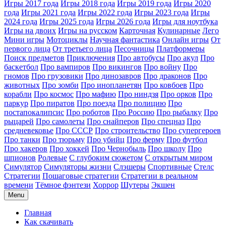
Игры 2017 года
Игры 2018 года
Игры 2019 года
Игры 2020
года
Игры 2021 года
Игры 2022 года
Игры 2023 года
Игры
2024 года
Игры 2025 года
Игры 2026 года
Игры для ноутбука
Игры на двоих
Игры на русском
Карточная
Кулинарные
Лего
Мини игры
Мотоциклы
Научная фантастика
Онлайн игры
От
первого лица
От третьего лица
Песочницы
Платформеры
Поиск предметов
Приключения
Про автобусы
Про акул
Про
баскетбол
Про вампиров
Про викингов
Про войну
Про
гномов
Про грузовики
Про динозавров
Про драконов
Про
животных
Про зомби
Про инопланетян
Про ковбоев
Про
корабли
Про космос
Про мафию
Про ниндзя
Про орков
Про
паркур
Про пиратов
Про поезда
Про полицию
Про
постапокалипсис
Про роботов
Про Россию
Про рыбалку
Про
рыцарей
Про самолеты
Про снайперов
Про спецназ
Про
средневековье
Про СССР
Про строительство
Про супергероев
Про танки
Про тюрьму
Про убийц
Про ферму
Про футбол
Про хакеров
Про хоккей
Про Чернобыль
Про школу
Про
шпионов
Ролевые
С глубоким сюжетом
С открытым миром
Симулятор
Симуляторы жизни
Слэшеры
Спортивные
Стелс
Стратегии
Пошаговые стратегии
Стратегии в реальном
времени
Тёмное фэнтези
Хоррор
Шутеры
Экшен
Menu
Главная
Как скачивать