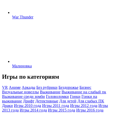
War Thunder
Малиновка
Игры по категориям
VR
Аниме
Аркады
Без рубрики
Бездорожье
Бизнес
Визуальные новеллы
Выживание
Выживание на слабый пк
Выживание среди зомби
Головоломки
Гонки
Гонки на
выживание
Дрифт
Детективные
Для детей
Для слабых ПК
Драки
Игры 2010 года
Игры 2011 года
Игры 2012 года
Игры
2013 года
Игры 2014 года
Игры 2015 года
Игры 2016 года