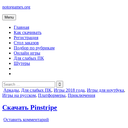
Skip
notorgames.org
to
content
Menu
Главная
Как скачивать
Регистрация
Стол заказов
Подбор по рубрикам
Онлайн игры
Для слабых ПК
Шутеры
Search
for:
Posted
Аркады
,
Для слабых ПК
,
Игры 2018 года
,
Игры для ноутбука
,
in
Игры на русском
,
Платформеры
,
Приключения
Скачать Pinstripe
on
Оставить комментарий
Pinstripe