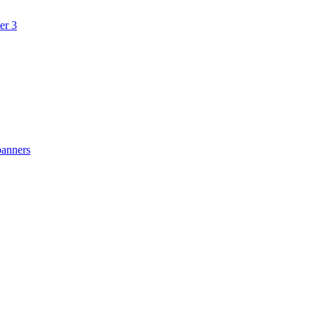
er 3
anners