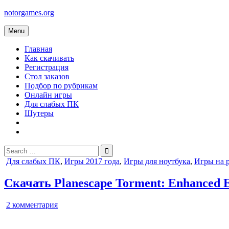
Skip
notorgames.org
to
content
Menu
Главная
Как скачивать
Регистрация
Стол заказов
Подбор по рубрикам
Онлайн игры
Для слабых ПК
Шутеры
Search
for:
Posted
Для слабых ПК
,
Игры 2017 года
,
Игры для ноутбука
,
Игры на 
in
Скачать Planescape Torment: Enhanced E
к
2 комментария
записи
Planescape