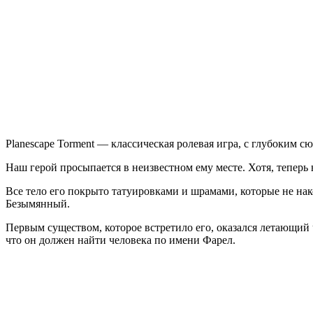
Torment:
Enhanced
Edition
Planescape Torment — классическая ролевая игра, с глубоким с
Наш герой просыпается в неизвестном ему месте. Хотя, теперь 
Все тело его покрыто татуировками и шрамами, которые не накоп
Безымянный.
Первым существом, которое встретило его, оказался летающий ч
что он должен найти человека по имени Фарел.