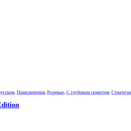
русском
,
Приключения
,
Ролевые
,
С глубоким сюжетом
,
Стратеги
dition