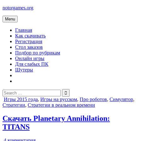
Skip
notorgames.org
to
content
Menu
Главная
Как скачивать
Регистрация
Стол заказов
Подбор по рубрикам
Онлайн игры
Для слабых ПК
Шутеры
Search
for:
Posted
Игры 2015 года
,
Игры на русском
,
Про роботов
,
Симулятор
,
in
Стратегии
,
Стратегии в реальном времени
Скачать Planetary Annihilation:
TITANS
к
4 комментария