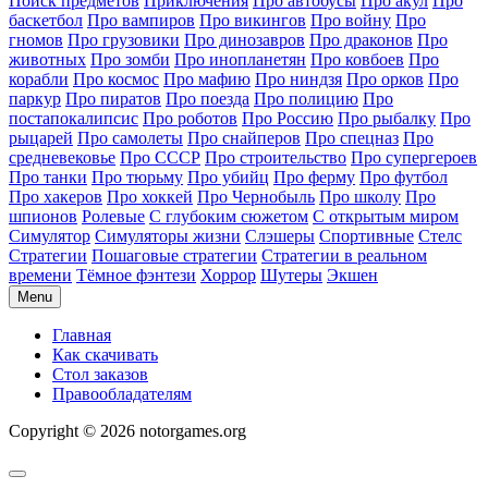
Поиск предметов
Приключения
Про автобусы
Про акул
Про
баскетбол
Про вампиров
Про викингов
Про войну
Про
гномов
Про грузовики
Про динозавров
Про драконов
Про
животных
Про зомби
Про инопланетян
Про ковбоев
Про
корабли
Про космос
Про мафию
Про ниндзя
Про орков
Про
паркур
Про пиратов
Про поезда
Про полицию
Про
постапокалипсис
Про роботов
Про Россию
Про рыбалку
Про
рыцарей
Про самолеты
Про снайперов
Про спецназ
Про
средневековье
Про СССР
Про строительство
Про супергероев
Про танки
Про тюрьму
Про убийц
Про ферму
Про футбол
Про хакеров
Про хоккей
Про Чернобыль
Про школу
Про
шпионов
Ролевые
С глубоким сюжетом
С открытым миром
Симулятор
Симуляторы жизни
Слэшеры
Спортивные
Стелс
Стратегии
Пошаговые стратегии
Стратегии в реальном
времени
Тёмное фэнтези
Хоррор
Шутеры
Экшен
Menu
Главная
Как скачивать
Стол заказов
Правообладателям
Copyright © 2026 notorgames.org
Scroll