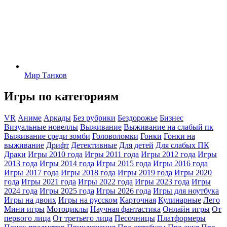
Мир Танков
Игры по категориям
VR
Аниме
Аркады
Без рубрики
Бездорожье
Бизнес
Визуальные новеллы
Выживание
Выживание на слабый пк
Выживание среди зомби
Головоломки
Гонки
Гонки на
выживание
Дрифт
Детективные
Для детей
Для слабых ПК
Драки
Игры 2010 года
Игры 2011 года
Игры 2012 года
Игры
2013 года
Игры 2014 года
Игры 2015 года
Игры 2016 года
Игры 2017 года
Игры 2018 года
Игры 2019 года
Игры 2020
года
Игры 2021 года
Игры 2022 года
Игры 2023 года
Игры
2024 года
Игры 2025 года
Игры 2026 года
Игры для ноутбука
Игры на двоих
Игры на русском
Карточная
Кулинарные
Лего
Мини игры
Мотоциклы
Научная фантастика
Онлайн игры
От
первого лица
От третьего лица
Песочницы
Платформеры