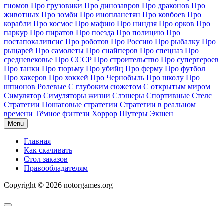
гномов
Про грузовики
Про динозавров
Про драконов
Про
животных
Про зомби
Про инопланетян
Про ковбоев
Про
корабли
Про космос
Про мафию
Про ниндзя
Про орков
Про
паркур
Про пиратов
Про поезда
Про полицию
Про
постапокалипсис
Про роботов
Про Россию
Про рыбалку
Про
рыцарей
Про самолеты
Про снайперов
Про спецназ
Про
средневековье
Про СССР
Про строительство
Про супергероев
Про танки
Про тюрьму
Про убийц
Про ферму
Про футбол
Про хакеров
Про хоккей
Про Чернобыль
Про школу
Про
шпионов
Ролевые
С глубоким сюжетом
С открытым миром
Симулятор
Симуляторы жизни
Слэшеры
Спортивные
Стелс
Стратегии
Пошаговые стратегии
Стратегии в реальном
времени
Тёмное фэнтези
Хоррор
Шутеры
Экшен
Menu
Главная
Как скачивать
Стол заказов
Правообладателям
Copyright © 2026 notorgames.org
Scroll
to
Top