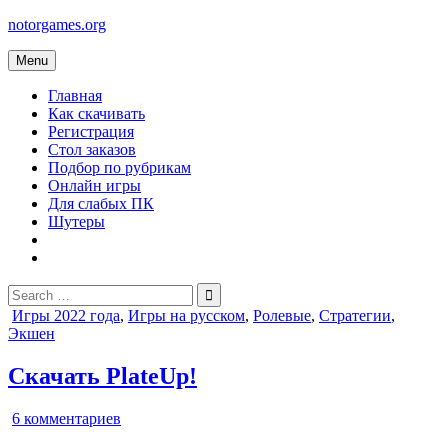
Skip
notorgames.org
to
content
Menu
Главная
Как скачивать
Регистрация
Стол заказов
Подбор по рубрикам
Онлайн игры
Для слабых ПК
Шутеры
Search
for:
Posted
Игры 2022 года
,
Игры на русском
,
Ролевые
,
Стратегии
,
in
Экшен
Скачать PlateUp!
к
6 комментариев
записи