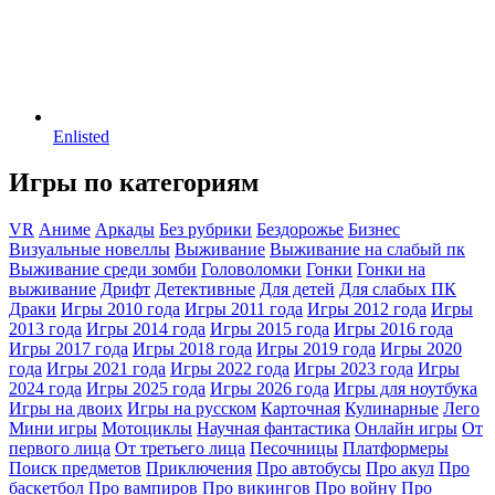
Enlisted
Игры по категориям
VR
Аниме
Аркады
Без рубрики
Бездорожье
Бизнес
Визуальные новеллы
Выживание
Выживание на слабый пк
Выживание среди зомби
Головоломки
Гонки
Гонки на
выживание
Дрифт
Детективные
Для детей
Для слабых ПК
Драки
Игры 2010 года
Игры 2011 года
Игры 2012 года
Игры
2013 года
Игры 2014 года
Игры 2015 года
Игры 2016 года
Игры 2017 года
Игры 2018 года
Игры 2019 года
Игры 2020
года
Игры 2021 года
Игры 2022 года
Игры 2023 года
Игры
2024 года
Игры 2025 года
Игры 2026 года
Игры для ноутбука
Игры на двоих
Игры на русском
Карточная
Кулинарные
Лего
Мини игры
Мотоциклы
Научная фантастика
Онлайн игры
От
первого лица
От третьего лица
Песочницы
Платформеры
Поиск предметов
Приключения
Про автобусы
Про акул
Про
баскетбол
Про вампиров
Про викингов
Про войну
Про