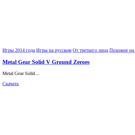
Posted
Игры 2014 года
Игры на русском
От третьего лица
Похожие на
in
Metal Gear Solid V Ground Zeroes
Metal Gear Solid…
Скачать