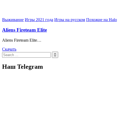
Posted
Выживание
Игры 2021 года
Игры на русском
Похожие на Halo
in
Aliens Fireteam Elite
Aliens Fireteam Elite…
Скачать
Search
for:
Наш Telegram