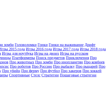
ди зомби
Головоломки
Гонки
Гонки на выживание
Дрифт
Игры 2015 года
Игры 2016 года
Игры 2017 года
Игры 2018 года
а
Игры для ноутбука
Игры на двоих
Игры на русском
очницы
Платформеры
Поиск предметов
Приключения
Про
конов
Про животных
Про зомби
Про инопланетян
Про ковбоев
ипсис
Про роботов
Про Россию
Про рыбалку
Про рыцарей
Про
у
Про убийц
Про ферму
Про футбол
Про хакеров
Про хоккей
шеры
Спортивные
Стелс
Стратегии
Пошаговые стратегии