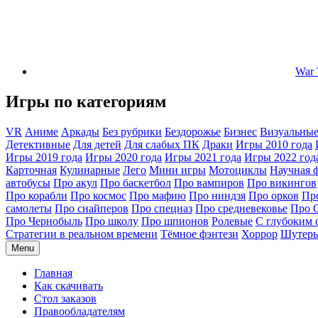
War 
Игры по категориям
VR
Аниме
Аркады
Без рубрики
Бездорожье
Бизнес
Визуальные
Детективные
Для детей
Для слабых ПК
Драки
Игры 2010 года
Игры 2019 года
Игры 2020 года
Игры 2021 года
Игры 2022 год
Карточная
Кулинарные
Лего
Мини игры
Мотоциклы
Научная 
автобусы
Про акул
Про баскетбол
Про вампиров
Про викингов
Про корабли
Про космос
Про мафию
Про ниндзя
Про орков
Пр
самолеты
Про снайперов
Про спецназ
Про средневековье
Про 
Про Чернобыль
Про школу
Про шпионов
Ролевые
С глубоким
Стратегии в реальном времени
Тёмное фэнтези
Хоррор
Шутер
Menu
Главная
Как скачивать
Стол заказов
Правообладателям