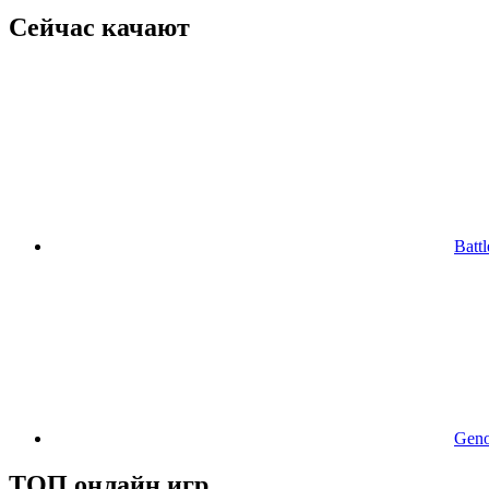
Сейчас качают
Batt
Geno
ТОП онлайн игр