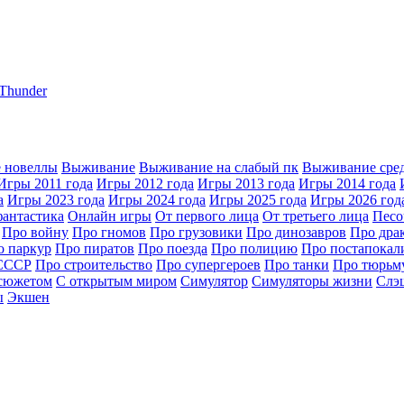
Thunder
 новеллы
Выживание
Выживание на слабый пк
Выживание сре
Игры 2011 года
Игры 2012 года
Игры 2013 года
Игры 2014 года
а
Игры 2023 года
Игры 2024 года
Игры 2025 года
Игры 2026 год
фантастика
Онлайн игры
От первого лица
От третьего лица
Пес
Про войну
Про гномов
Про грузовики
Про динозавров
Про дра
о паркур
Про пиратов
Про поезда
Про полицию
Про постапокал
СССР
Про строительство
Про супергероев
Про танки
Про тюрьм
 сюжетом
С открытым миром
Симулятор
Симуляторы жизни
Слэ
ы
Экшен