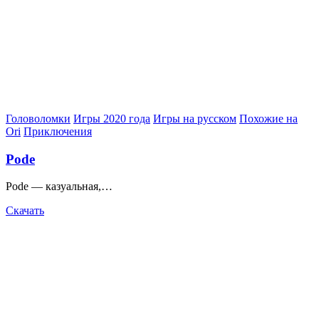
Posted
Головоломки
Игры 2020 года
Игры на русском
Похожие на
in
Ori
Приключения
Pode
Pode — казуальная,…
Скачать