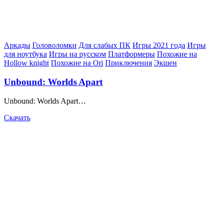
Posted
Аркады
Головоломки
Для слабых ПК
Игры 2021 года
Игры
in
для ноутбука
Игры на русском
Платформеры
Похожие на
Hollow knight
Похожие на Ori
Приключения
Экшен
Unbound: Worlds Apart
Unbound: Worlds Apart…
Скачать