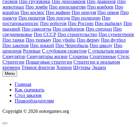
гномов
Про грузовики
Про динозавров
Про драконов
Про
животных
Про зомби
Про инопланетян
Про ковбоев
Про
корабли
Про космос
Про мафию
Про ниндзя
Про орков
Про
паркур
Про пиратов
Про поезда
Про полицию
Про
постапокалипсис
Про роботов
Про Россию
Про рыбалку
Про
рыцарей
Про самолеты
Про снайперов
Про спецназ
Про
средневековье
Про СССР
Про строительство
Про супергероев
Про танки
Про тюрьму
Про убийц
Про ферму
Про футбол
Про хакеров
Про хоккей
Про Чернобыль
Про школу
Про
шпионов
Ролевые
С глубоким сюжетом
С открытым миром
Симулятор
Симуляторы жизни
Слэшеры
Спортивные
Стелс
Стратегии
Пошаговые стратегии
Стратегии в реальном
времени
Тёмное фэнтези
Хоррор
Шутеры
Экшен
Menu
Главная
Как скачивать
Стол заказов
Правообладателям
Copyright © 2026 notorgames.org
Scroll
to
Top