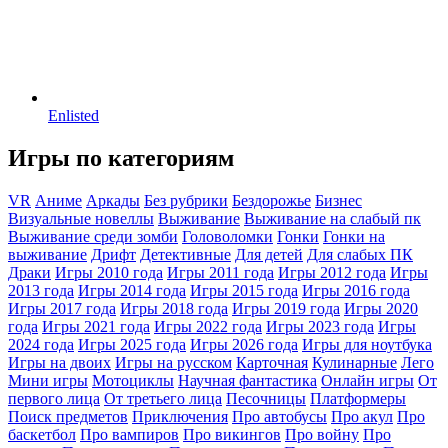
Enlisted
Игры по категориям
VR
Аниме
Аркады
Без рубрики
Бездорожье
Бизнес
Визуальные новеллы
Выживание
Выживание на слабый пк
Выживание среди зомби
Головоломки
Гонки
Гонки на
выживание
Дрифт
Детективные
Для детей
Для слабых ПК
Драки
Игры 2010 года
Игры 2011 года
Игры 2012 года
Игры
2013 года
Игры 2014 года
Игры 2015 года
Игры 2016 года
Игры 2017 года
Игры 2018 года
Игры 2019 года
Игры 2020
года
Игры 2021 года
Игры 2022 года
Игры 2023 года
Игры
2024 года
Игры 2025 года
Игры 2026 года
Игры для ноутбука
Игры на двоих
Игры на русском
Карточная
Кулинарные
Лего
Мини игры
Мотоциклы
Научная фантастика
Онлайн игры
От
первого лица
От третьего лица
Песочницы
Платформеры
Поиск предметов
Приключения
Про автобусы
Про акул
Про
баскетбол
Про вампиров
Про викингов
Про войну
Про