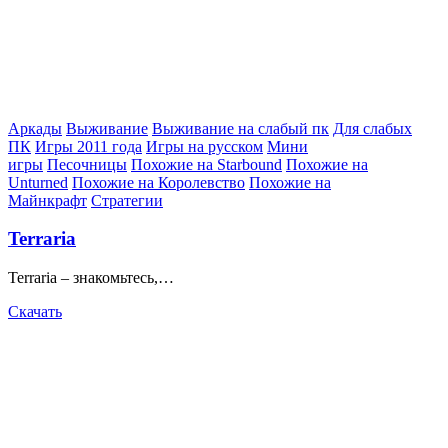
Posted
Аркады
Выживание
Выживание на слабый пк
Для слабых
in
ПК
Игры 2011 года
Игры на русском
Мини
игры
Песочницы
Похожие на Starbound
Похожие на
Unturned
Похожие на Королевство
Похожие на
Майнкрафт
Стратегии
Terraria
Terraria – знакомьтесь,…
Скачать