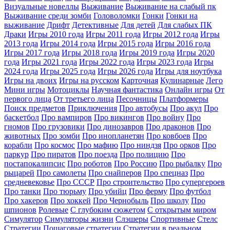
Визуальные новеллы
Выживание
Выживание на слабый пк
Выживание среди зомби
Головоломки
Гонки
Гонки на
выживание
Дрифт
Детективные
Для детей
Для слабых ПК
Драки
Игры 2010 года
Игры 2011 года
Игры 2012 года
Игры
2013 года
Игры 2014 года
Игры 2015 года
Игры 2016 года
Игры 2017 года
Игры 2018 года
Игры 2019 года
Игры 2020
года
Игры 2021 года
Игры 2022 года
Игры 2023 года
Игры
2024 года
Игры 2025 года
Игры 2026 года
Игры для ноутбука
Игры на двоих
Игры на русском
Карточная
Кулинарные
Лего
Мини игры
Мотоциклы
Научная фантастика
Онлайн игры
От
первого лица
От третьего лица
Песочницы
Платформеры
Поиск предметов
Приключения
Про автобусы
Про акул
Про
баскетбол
Про вампиров
Про викингов
Про войну
Про
гномов
Про грузовики
Про динозавров
Про драконов
Про
животных
Про зомби
Про инопланетян
Про ковбоев
Про
корабли
Про космос
Про мафию
Про ниндзя
Про орков
Про
паркур
Про пиратов
Про поезда
Про полицию
Про
постапокалипсис
Про роботов
Про Россию
Про рыбалку
Про
рыцарей
Про самолеты
Про снайперов
Про спецназ
Про
средневековье
Про СССР
Про строительство
Про супергероев
Про танки
Про тюрьму
Про убийц
Про ферму
Про футбол
Про хакеров
Про хоккей
Про Чернобыль
Про школу
Про
шпионов
Ролевые
С глубоким сюжетом
С открытым миром
Симулятор
Симуляторы жизни
Слэшеры
Спортивные
Стелс
Стратегии
Пошаговые стратегии
Стратегии в реальном