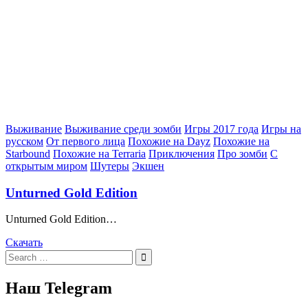
Posted
Выживание
Выживание среди зомби
Игры 2017 года
Игры на
in
русском
От первого лица
Похожие на Dayz
Похожие на
Starbound
Похожие на Terraria
Приключения
Про зомби
С
открытым миром
Шутеры
Экшен
Unturned Gold Edition
Unturned Gold Edition…
Скачать
Search
for:
Наш Telegram