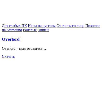
Posted
Для слабых ПК
Игры на русском
От третьего лица
Похожие
in
на Starbound
Ролевые
Экшен
Overlord
Overlord – приготовьтесь…
Скачать