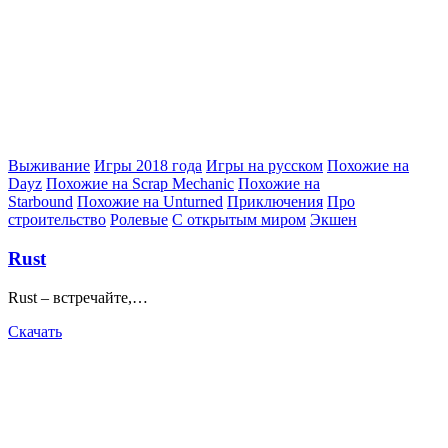
Posted
Выживание
Игры 2018 года
Игры на русском
Похожие на
in
Dayz
Похожие на Scrap Mechanic
Похожие на
Starbound
Похожие на Unturned
Приключения
Про
строительство
Ролевые
С открытым миром
Экшен
Rust
Rust – встречайте,…
Скачать