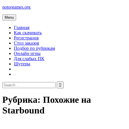
Skip
notorgames.org
to
content
Menu
Главная
Как скачивать
Регистрация
Стол заказов
Подбор по рубрикам
Онлайн игры
Для слабых ПК
Шутеры
Search
for:
Рубрика:
Похожие на
Starbound