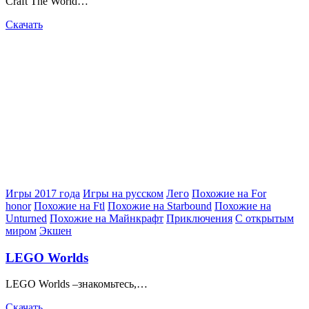
Craft The World…
Скачать
Posted
Игры 2017 года
Игры на русском
Лего
Похожие на For
in
honor
Похожие на Ftl
Похожие на Starbound
Похожие на
Unturned
Похожие на Майнкрафт
Приключения
С открытым
миром
Экшен
LEGO Worlds
LEGO Worlds –знакомьтесь,…
Скачать