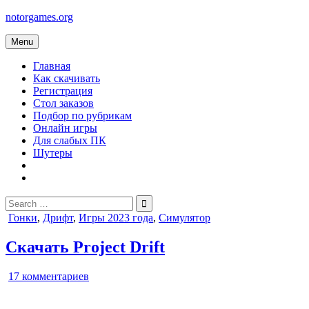
Skip
notorgames.org
to
content
Menu
Главная
Как скачивать
Регистрация
Стол заказов
Подбор по рубрикам
Онлайн игры
Для слабых ПК
Шутеры
Search
for:
Posted
Гонки
,
Дрифт
,
Игры 2023 года
,
Симулятор
in
Скачать Project Drift
к
17 комментариев
записи
Project