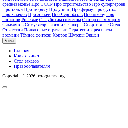
средневековье
Про СССР
Про строительство
Про супергероев
Про танки
Про тюрьму
Про убийц
Про ферму
Про футбол
Про хакеров
Про хоккей
Про Чернобыль
Про школу
Про
шпионов
Ролевые
С глубоким сюжетом
С открытым миром
Симулятор
Симуляторы жизни
Слэшеры
Спортивные
Стелс
Стратегии
Пошаговые стратегии
Стратегии в реальном
времени
Тёмное фэнтези
Хоррор
Шутеры
Экшен
Menu
Главная
Как скачивать
Стол заказов
Правообладателям
Copyright © 2026 notorgames.org
Scroll
to
Top