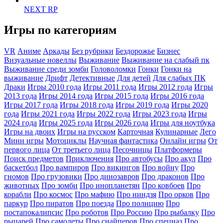
NEXT RP
Игры по категориям
VR
Аниме
Аркады
Без рубрики
Бездорожье
Бизнес
Визуальные новеллы
Выживание
Выживание на слабый пк
Выживание среди зомби
Головоломки
Гонки
Гонки на
выживание
Дрифт
Детективные
Для детей
Для слабых ПК
Драки
Игры 2010 года
Игры 2011 года
Игры 2012 года
Игры
2013 года
Игры 2014 года
Игры 2015 года
Игры 2016 года
Игры 2017 года
Игры 2018 года
Игры 2019 года
Игры 2020
года
Игры 2021 года
Игры 2022 года
Игры 2023 года
Игры
2024 года
Игры 2025 года
Игры 2026 года
Игры для ноутбука
Игры на двоих
Игры на русском
Карточная
Кулинарные
Лего
Мини игры
Мотоциклы
Научная фантастика
Онлайн игры
От
первого лица
От третьего лица
Песочницы
Платформеры
Поиск предметов
Приключения
Про автобусы
Про акул
Про
баскетбол
Про вампиров
Про викингов
Про войну
Про
гномов
Про грузовики
Про динозавров
Про драконов
Про
животных
Про зомби
Про инопланетян
Про ковбоев
Про
корабли
Про космос
Про мафию
Про ниндзя
Про орков
Про
паркур
Про пиратов
Про поезда
Про полицию
Про
постапокалипсис
Про роботов
Про Россию
Про рыбалку
Про
рыцарей
Про самолеты
Про снайперов
Про спецназ
Про