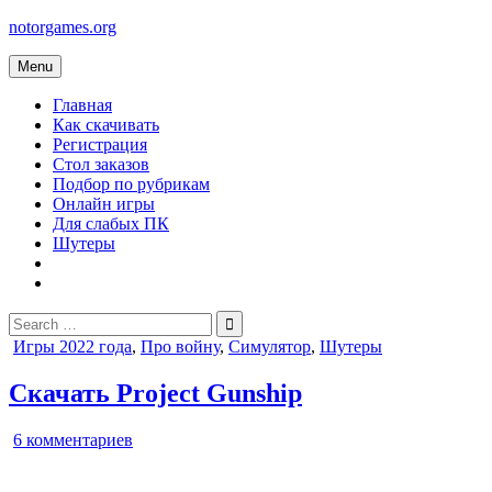
Skip
notorgames.org
to
content
Menu
Главная
Как скачивать
Регистрация
Стол заказов
Подбор по рубрикам
Онлайн игры
Для слабых ПК
Шутеры
Search
for:
Posted
Игры 2022 года
,
Про войну
,
Симулятор
,
Шутеры
in
Скачать Project Gunship
к
6 комментариев
записи
Project