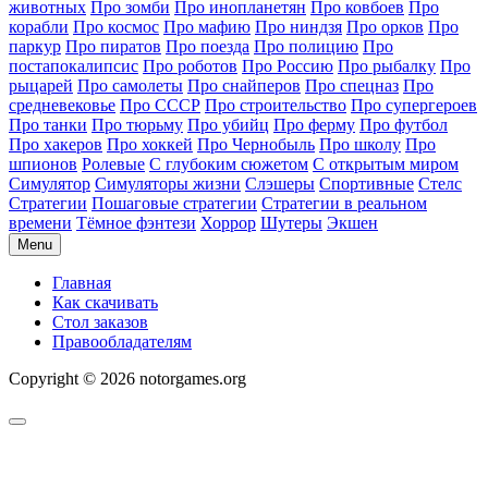
животных
Про зомби
Про инопланетян
Про ковбоев
Про
корабли
Про космос
Про мафию
Про ниндзя
Про орков
Про
паркур
Про пиратов
Про поезда
Про полицию
Про
постапокалипсис
Про роботов
Про Россию
Про рыбалку
Про
рыцарей
Про самолеты
Про снайперов
Про спецназ
Про
средневековье
Про СССР
Про строительство
Про супергероев
Про танки
Про тюрьму
Про убийц
Про ферму
Про футбол
Про хакеров
Про хоккей
Про Чернобыль
Про школу
Про
шпионов
Ролевые
С глубоким сюжетом
С открытым миром
Симулятор
Симуляторы жизни
Слэшеры
Спортивные
Стелс
Стратегии
Пошаговые стратегии
Стратегии в реальном
времени
Тёмное фэнтези
Хоррор
Шутеры
Экшен
Menu
Главная
Как скачивать
Стол заказов
Правообладателям
Copyright © 2026 notorgames.org
Scroll
to
Top