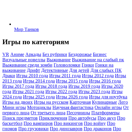
Мир Танков
Игры по категориям
VR
Аниме
Аркады
Без рубрики
Бездорожье
Бизнес
Визуальные новеллы
Выживание
Выживание на слабый пк
Выживание среди зомби
Головоломки
Гонки
Гонки на
выживание
Дрифт
Детективные
Для детей
Для слабых ПК
Драки
Игры 2010 года
Игры 2011 года
Игры 2012 года
Игры
2013 года
Игры 2014 года
Игры 2015 года
Игры 2016 года
Игры 2017 года
Игры 2018 года
Игры 2019 года
Игры 2020
года
Игры 2021 года
Игры 2022 года
Игры 2023 года
Игры
2024 года
Игры 2025 года
Игры 2026 года
Игры для ноутбука
Игры на двоих
Игры на русском
Карточная
Кулинарные
Лего
Мини игры
Мотоциклы
Научная фантастика
Онлайн игры
От
первого лица
От третьего лица
Песочницы
Платформеры
Поиск предметов
Приключения
Про автобусы
Про акул
Про
баскетбол
Про вампиров
Про викингов
Про войну
Про
гномов
Про грузовики
Про динозавров
Про драконов
Про