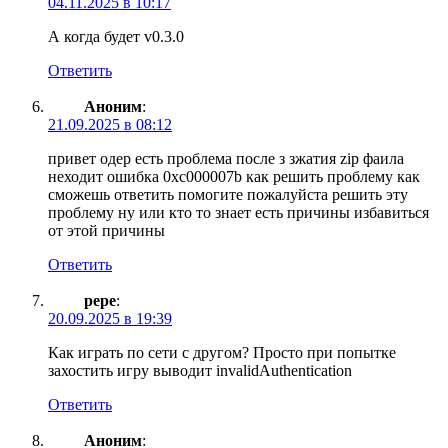
04.11.2025 в 10:17
А когда будет v0.3.0
Ответить
Аноним
:
21.09.2025 в 08:12
привет одер есть проблема после з зжатия zip фаила
неходит ошибка 0xc000007b как решить проблему как
сможешь ответить помогите пожалуйста решить эту
проблему ну или кто то знает есть причины избавиться
от этой причины
Ответить
pepe
:
20.09.2025 в 19:39
Как играть по сети с другом? Просто при попытке
захостить игру выводит invalidAuthentication
Ответить
Аноним
: