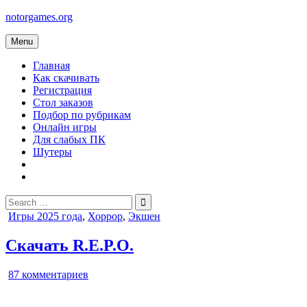
Skip
notorgames.org
to
content
Menu
Главная
Как скачивать
Регистрация
Стол заказов
Подбор по рубрикам
Онлайн игры
Для слабых ПК
Шутеры
Search
for:
Posted
Игры 2025 года
,
Хоррор
,
Экшен
in
Скачать R.E.P.O.
к
87 комментариев
записи
R.E.P.O.