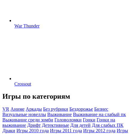
War Thunder
Crossout
Игры по категориям
VR
Аниме
Аркады
Без рубрики
Бездорожье
Бизнес
Визуальные новеллы
Выживание
Выживание на слабый пк
Выживание среди зомби
Головоломки
Гонки
Гонки на
выживание
Дрифт
Детективные
Для детей
Для слабых ПК
Драки
Игры 2010 года
Игры 2011 года
Игры 2012 года
Игры