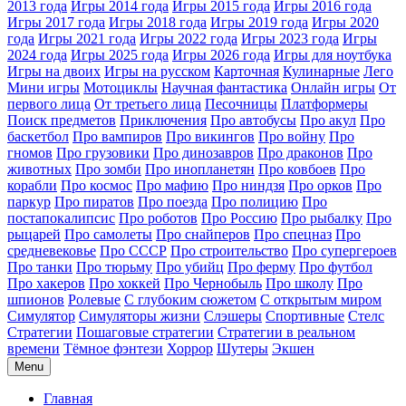
2013 года
Игры 2014 года
Игры 2015 года
Игры 2016 года
Игры 2017 года
Игры 2018 года
Игры 2019 года
Игры 2020
года
Игры 2021 года
Игры 2022 года
Игры 2023 года
Игры
2024 года
Игры 2025 года
Игры 2026 года
Игры для ноутбука
Игры на двоих
Игры на русском
Карточная
Кулинарные
Лего
Мини игры
Мотоциклы
Научная фантастика
Онлайн игры
От
первого лица
От третьего лица
Песочницы
Платформеры
Поиск предметов
Приключения
Про автобусы
Про акул
Про
баскетбол
Про вампиров
Про викингов
Про войну
Про
гномов
Про грузовики
Про динозавров
Про драконов
Про
животных
Про зомби
Про инопланетян
Про ковбоев
Про
корабли
Про космос
Про мафию
Про ниндзя
Про орков
Про
паркур
Про пиратов
Про поезда
Про полицию
Про
постапокалипсис
Про роботов
Про Россию
Про рыбалку
Про
рыцарей
Про самолеты
Про снайперов
Про спецназ
Про
средневековье
Про СССР
Про строительство
Про супергероев
Про танки
Про тюрьму
Про убийц
Про ферму
Про футбол
Про хакеров
Про хоккей
Про Чернобыль
Про школу
Про
шпионов
Ролевые
С глубоким сюжетом
С открытым миром
Симулятор
Симуляторы жизни
Слэшеры
Спортивные
Стелс
Стратегии
Пошаговые стратегии
Стратегии в реальном
времени
Тёмное фэнтези
Хоррор
Шутеры
Экшен
Menu
Главная