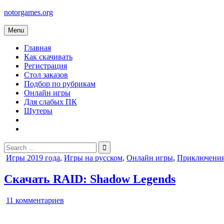
Skip
notorgames.org
to
content
Menu
Главная
Как скачивать
Регистрация
Стол заказов
Подбор по рубрикам
Онлайн игры
Для слабых ПК
Шутеры
Search
for:
Posted
Игры 2019 года
,
Игры на русском
,
Онлайн игры
,
Приключени
in
Скачать RAID: Shadow Legends
к
11 комментариев
записи
RAID: