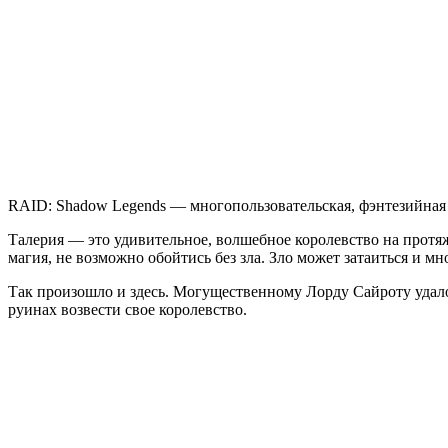
Shadow
Legends
RAID: Shadow Legends — многопользовательская, фэнтезийная 
Талерия — это удивительное, волшебное королевство на протяже
магия, не возможно обойтись без зла. Зло может затаиться и мн
Так произошло и здесь. Могущественному Лорду Сайроту удало
руинах возвести свое королевство.