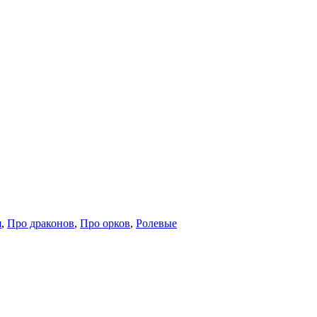
я
,
Про драконов
,
Про орков
,
Ролевые