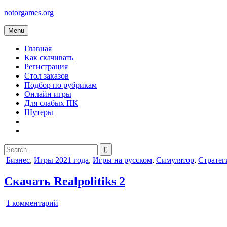
Skip
notorgames.org
to
content
Menu
Главная
Как скачивать
Регистрация
Стол заказов
Подбор по рубрикам
Онлайн игры
Для слабых ПК
Шутеры
Search
for:
Posted
Бизнес
,
Игры 2021 года
,
Игры на русском
,
Симулятор
,
Стратег
in
Скачать Realpolitiks 2
к
1 комментарий
записи
Realpolitiks