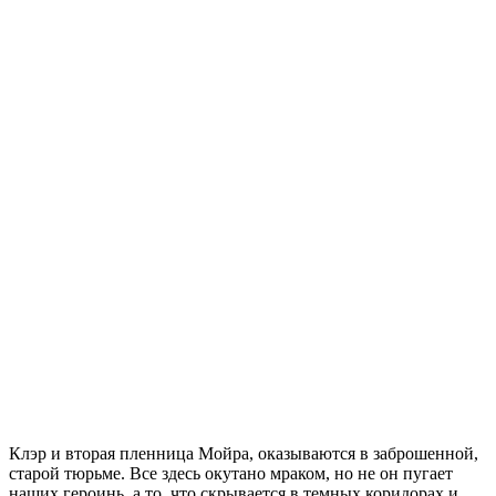
Клэр и вторая пленница Мойра, оказываются в заброшенной,
старой тюрьме. Все здесь окутано мраком, но не он пугает
наших героинь, а то, что скрывается в темных коридорах и