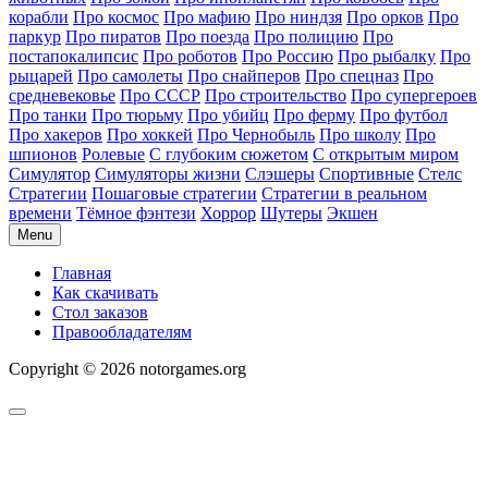
корабли
Про космос
Про мафию
Про ниндзя
Про орков
Про
паркур
Про пиратов
Про поезда
Про полицию
Про
постапокалипсис
Про роботов
Про Россию
Про рыбалку
Про
рыцарей
Про самолеты
Про снайперов
Про спецназ
Про
средневековье
Про СССР
Про строительство
Про супергероев
Про танки
Про тюрьму
Про убийц
Про ферму
Про футбол
Про хакеров
Про хоккей
Про Чернобыль
Про школу
Про
шпионов
Ролевые
С глубоким сюжетом
С открытым миром
Симулятор
Симуляторы жизни
Слэшеры
Спортивные
Стелс
Стратегии
Пошаговые стратегии
Стратегии в реальном
времени
Тёмное фэнтези
Хоррор
Шутеры
Экшен
Menu
Главная
Как скачивать
Стол заказов
Правообладателям
Copyright © 2026 notorgames.org
Scroll
to
Top