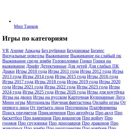
Мир Танков
Игры по категориям
VR
Аниме
Аркады
Без рубрики
Бездорожье
Бизнес
Визуальные новеллы
Выживание
Выживание на слабый пк
Выживание среди зомби
Головоломки
Гонки
Гонки на
выживание
Дрифт
Детективные
Для детей
Для слабых ПК
Драки
Игры 2010 года
Игры 2011 года
Игры 2012 года
Игры
2013 года
Игры 2014 года
Игры 2015 года
Игры 2016 года
Игры 2017 года
Игры 2018 года
Игры 2019 года
Игры 2020
года
Игры 2021 года
Игры 2022 года
Игры 2023 года
Игры
2024 года
Игры 2025 года
Игры 2026 года
Игры для ноутбука
Игры на двоих
Игры на русском
Карточная
Кулинарные
Лего
Мини игры
Мотоциклы
Научная фантастика
Онлайн игры
От
первого лица
От третьего лица
Песочницы
Платформеры
Поиск предметов
Приключения
Про автобусы
Про акул
Про
баскетбол
Про вампиров
Про викингов
Про войну
Про
гномов
Про грузовики
Про динозавров
Про драконов
Про
животных
Про зомби
Про инопланетян
Про ковбоев
Про