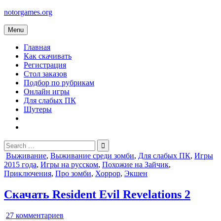
Skip
notorgames.org
to
content
Menu
Главная
Как скачивать
Регистрация
Стол заказов
Подбор по рубрикам
Онлайн игры
Для слабых ПК
Шутеры
Search
for:
Posted
Выживание
,
Выживание среди зомби
,
Для слабых ПК
,
Игры
in
2015 года
,
Игры на русском
,
Похожие на Зайчик
,
Приключения
,
Про зомби
,
Хоррор
,
Экшен
Скачать Resident Evil Revelations 2
к
27 комментариев