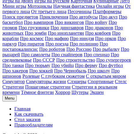
Игры на двоих
Игры на русском
Карточная
Кулинарные
Лего
Мини игры
Мотоциклы
Научная фантастика
Онлайн игры
От
первого лица
От третьего лица
Песочницы
Платформеры
Поиск предметов
Приключения
Про автобусы
Про акул
Про
баскетбол
Про вампиров
Про викингов
Про войну
Про
гномов
Про грузовики
Про динозавров
Про драконов
Про
животных
Про зомби
Про инопланетян
Про ковбоев
Про
корабли
Про космос
Про мафию
Про ниндзя
Про орков
Про
паркур
Про пиратов
Про поезда
Про полицию
Про
постапокалипсис
Про роботов
Про Россию
Про рыбалку
Про
рыцарей
Про самолеты
Про снайперов
Про спецназ
Про
средневековье
Про СССР
Про строительство
Про супергероев
Про танки
Про тюрьму
Про убийц
Про ферму
Про футбол
Про хакеров
Про хоккей
Про Чернобыль
Про школу
Про
шпионов
Ролевые
С глубоким сюжетом
С открытым миром
Симулятор
Симуляторы жизни
Слэшеры
Спортивные
Стелс
Стратегии
Пошаговые стратегии
Стратегии в реальном
времени
Тёмное фэнтези
Хоррор
Шутеры
Экшен
Menu
Главная
Как скачивать
Стол заказов
Правообладателям