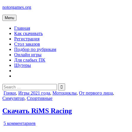
Skip
notorgames.org
to
content
Menu
Главная
Как скачивать
Регистрация
Стол заказов
Подбор по рубрикам
Онлайн игры
Для слабых ПК
Шутеры
Search
for:
Posted
Гонки
,
Игры 2021 года
,
Мотоциклы
,
От первого лица
,
in
Симулятор
,
Спортивные
Скачать RiMS Racing
к
5 комментариев
записи