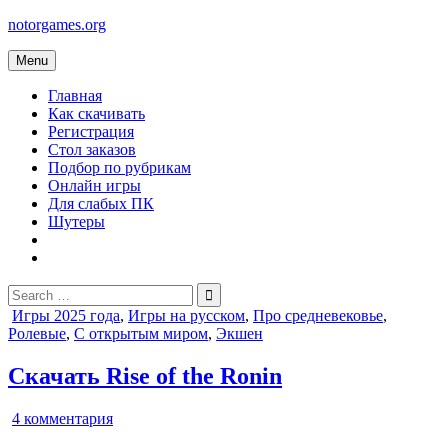
Skip
notorgames.org
to
content
Menu
Главная
Как скачивать
Регистрация
Стол заказов
Подбор по рубрикам
Онлайн игры
Для слабых ПК
Шутеры
Search
for:
Posted
Игры 2025 года
,
Игры на русском
,
Про средневековье
,
in
Ролевые
,
С открытым миром
,
Экшен
Скачать Rise of the Ronin
к
4 комментария
записи