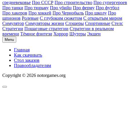
средневековье
Про СССР
Про строительство
Про супергероев
Про танки
Про тюрьму
Про убийц
Про ферму
Про футбол
Про хакеров
Про хоккей
Про Чернобыль
Про школу
Про
шпионов
Ролевые
С глубоким сюжетом
С открытым миром
Симулятор
Симуляторы жизни
Слэшеры
Спортивные
Стелс
Стратегии
Пошаговые стратегии
Стратегии в реальном
времени
Тёмное фэнтези
Хоррор
Шутеры
Экшен
Menu
Главная
Как скачивать
Стол заказов
Правообладателям
Copyright © 2026 notorgames.org
Scroll
to
Top