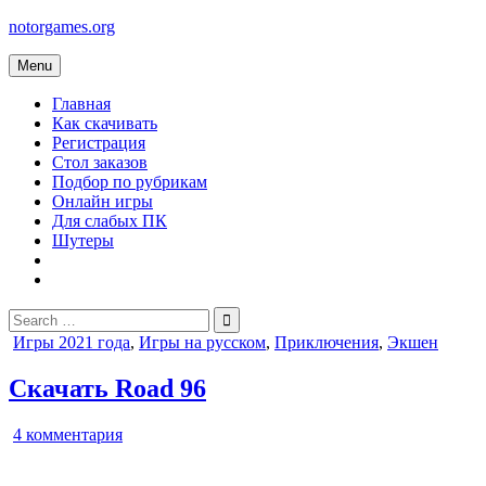
Skip
notorgames.org
to
content
Menu
Главная
Как скачивать
Регистрация
Стол заказов
Подбор по рубрикам
Онлайн игры
Для слабых ПК
Шутеры
Search
for:
Posted
Игры 2021 года
,
Игры на русском
,
Приключения
,
Экшен
in
Скачать Road 96
к
4 комментария
записи
Road