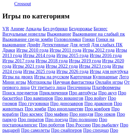
Crossout
Игры по категориям
VR
Аниме
Аркады
Без рубрики
Бездорожье
Бизнес
Визуальные новеллы
Выживание
Выживание на слабый пк
Выживание среди зомби
Головоломки
Гонки
Гонки на
выживание
Дрифт
Детективные
Для детей
Для слабых ПК
Драки
Игры 2010 года
Игры 2011 года
Игры 2012 года
Игры
2013 года
Игры 2014 года
Игры 2015 года
Игры 2016 года
Игры 2017 года
Игры 2018 года
Игры 2019 года
Игры 2020
года
Игры 2021 года
Игры 2022 года
Игры 2023 года
Игры
2024 года
Игры 2025 года
Игры 2026 года
Игры для ноутбука
Игры на двоих
Игры на русском
Карточная
Кулинарные
Лего
Мини игры
Мотоциклы
Научная фантастика
Онлайн игры
От
первого лица
От третьего лица
Песочницы
Платформеры
Поиск предметов
Приключения
Про автобусы
Про акул
Про
баскетбол
Про вампиров
Про викингов
Про войну
Про
гномов
Про грузовики
Про динозавров
Про драконов
Про
животных
Про зомби
Про инопланетян
Про ковбоев
Про
корабли
Про космос
Про мафию
Про ниндзя
Про орков
Про
паркур
Про пиратов
Про поезда
Про полицию
Про
постапокалипсис
Про роботов
Про Россию
Про рыбалку
Про
рыцарей
Про самолеты
Про снайперов
Про спецназ
Про