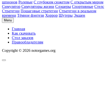
шпионов
Ролевые
С глубоким сюжетом
С открытым миром
Симулятор
Симуляторы жизни
Слэшеры
Спортивные
Стелс
Стратегии
Пошаговые стратегии
Стратегии в реальном
времени
Тёмное фэнтези
Хоррор
Шутеры
Экшен
Menu
Главная
Как скачивать
Стол заказов
Правообладателям
Copyright © 2026 notorgames.org
Scroll
to
Top