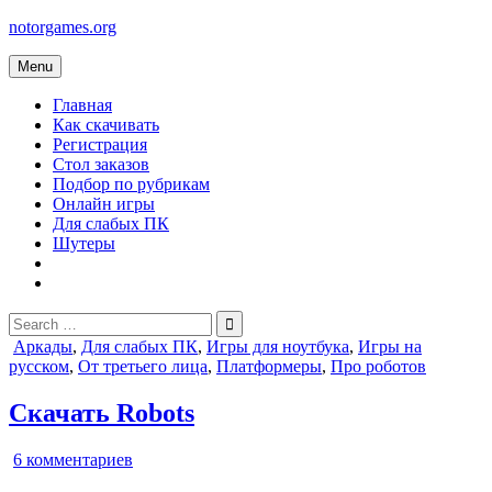
Skip
notorgames.org
to
content
Menu
Главная
Как скачивать
Регистрация
Стол заказов
Подбор по рубрикам
Онлайн игры
Для слабых ПК
Шутеры
Search
for:
Posted
Аркады
,
Для слабых ПК
,
Игры для ноутбука
,
Игры на
in
русском
,
От третьего лица
,
Платформеры
,
Про роботов
Скачать Robots
к
6 комментариев
записи