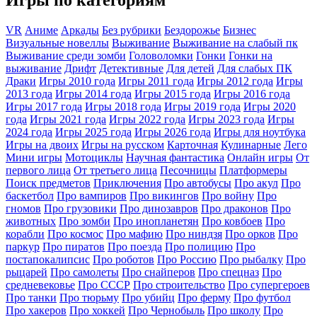
Игры по категориям
VR
Аниме
Аркады
Без рубрики
Бездорожье
Бизнес
Визуальные новеллы
Выживание
Выживание на слабый пк
Выживание среди зомби
Головоломки
Гонки
Гонки на
выживание
Дрифт
Детективные
Для детей
Для слабых ПК
Драки
Игры 2010 года
Игры 2011 года
Игры 2012 года
Игры
2013 года
Игры 2014 года
Игры 2015 года
Игры 2016 года
Игры 2017 года
Игры 2018 года
Игры 2019 года
Игры 2020
года
Игры 2021 года
Игры 2022 года
Игры 2023 года
Игры
2024 года
Игры 2025 года
Игры 2026 года
Игры для ноутбука
Игры на двоих
Игры на русском
Карточная
Кулинарные
Лего
Мини игры
Мотоциклы
Научная фантастика
Онлайн игры
От
первого лица
От третьего лица
Песочницы
Платформеры
Поиск предметов
Приключения
Про автобусы
Про акул
Про
баскетбол
Про вампиров
Про викингов
Про войну
Про
гномов
Про грузовики
Про динозавров
Про драконов
Про
животных
Про зомби
Про инопланетян
Про ковбоев
Про
корабли
Про космос
Про мафию
Про ниндзя
Про орков
Про
паркур
Про пиратов
Про поезда
Про полицию
Про
постапокалипсис
Про роботов
Про Россию
Про рыбалку
Про
рыцарей
Про самолеты
Про снайперов
Про спецназ
Про
средневековье
Про СССР
Про строительство
Про супергероев
Про танки
Про тюрьму
Про убийц
Про ферму
Про футбол
Про хакеров
Про хоккей
Про Чернобыль
Про школу
Про