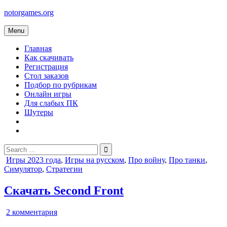
Skip
notorgames.org
to
content
Menu
Главная
Как скачивать
Регистрация
Стол заказов
Подбор по рубрикам
Онлайн игры
Для слабых ПК
Шутеры
Search
for:
Posted
Игры 2023 года
,
Игры на русском
,
Про войну
,
Про танки
,
in
Симулятор
,
Стратегии
Скачать Second Front
к
2 комментария
записи