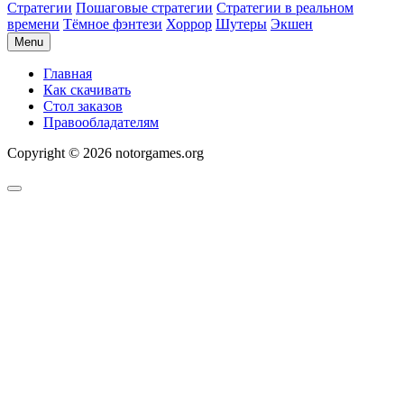
Стратегии
Пошаговые стратегии
Стратегии в реальном
времени
Тёмное фэнтези
Хоррор
Шутеры
Экшен
Menu
Главная
Как скачивать
Стол заказов
Правообладателям
Copyright © 2026 notorgames.org
Scroll
to
Top