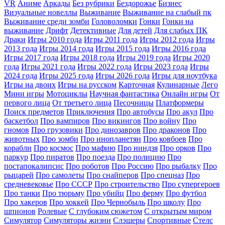
VR
Аниме
Аркады
Без рубрики
Бездорожье
Бизнес
Визуальные новеллы
Выживание
Выживание на слабый пк
Выживание среди зомби
Головоломки
Гонки
Гонки на
выживание
Дрифт
Детективные
Для детей
Для слабых ПК
Драки
Игры 2010 года
Игры 2011 года
Игры 2012 года
Игры
2013 года
Игры 2014 года
Игры 2015 года
Игры 2016 года
Игры 2017 года
Игры 2018 года
Игры 2019 года
Игры 2020
года
Игры 2021 года
Игры 2022 года
Игры 2023 года
Игры
2024 года
Игры 2025 года
Игры 2026 года
Игры для ноутбука
Игры на двоих
Игры на русском
Карточная
Кулинарные
Лего
Мини игры
Мотоциклы
Научная фантастика
Онлайн игры
От
первого лица
От третьего лица
Песочницы
Платформеры
Поиск предметов
Приключения
Про автобусы
Про акул
Про
баскетбол
Про вампиров
Про викингов
Про войну
Про
гномов
Про грузовики
Про динозавров
Про драконов
Про
животных
Про зомби
Про инопланетян
Про ковбоев
Про
корабли
Про космос
Про мафию
Про ниндзя
Про орков
Про
паркур
Про пиратов
Про поезда
Про полицию
Про
постапокалипсис
Про роботов
Про Россию
Про рыбалку
Про
рыцарей
Про самолеты
Про снайперов
Про спецназ
Про
средневековье
Про СССР
Про строительство
Про супергероев
Про танки
Про тюрьму
Про убийц
Про ферму
Про футбол
Про хакеров
Про хоккей
Про Чернобыль
Про школу
Про
шпионов
Ролевые
С глубоким сюжетом
С открытым миром
Симулятор
Симуляторы жизни
Слэшеры
Спортивные
Стелс