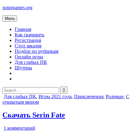
Skip
notorgames.org
to
content
Menu
Главная
Как скачивать
Регистрация
Стол заказов
Подбор по рубрикам
Онлайн игры
Для слабых ПК
Шутеры
Search
for:
Posted
Для слабых ПК
,
Игры 2021 года
,
Приключения
,
Ролевые
,
С
in
открытым миром
Скачать Serin Fate
к
1 комментарий
записи