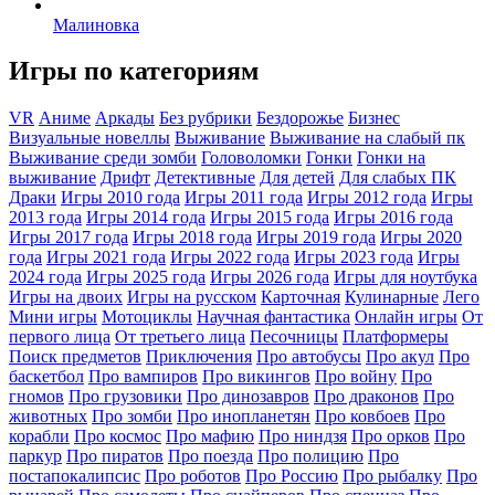
Малиновка
Игры по категориям
VR
Аниме
Аркады
Без рубрики
Бездорожье
Бизнес
Визуальные новеллы
Выживание
Выживание на слабый пк
Выживание среди зомби
Головоломки
Гонки
Гонки на
выживание
Дрифт
Детективные
Для детей
Для слабых ПК
Драки
Игры 2010 года
Игры 2011 года
Игры 2012 года
Игры
2013 года
Игры 2014 года
Игры 2015 года
Игры 2016 года
Игры 2017 года
Игры 2018 года
Игры 2019 года
Игры 2020
года
Игры 2021 года
Игры 2022 года
Игры 2023 года
Игры
2024 года
Игры 2025 года
Игры 2026 года
Игры для ноутбука
Игры на двоих
Игры на русском
Карточная
Кулинарные
Лего
Мини игры
Мотоциклы
Научная фантастика
Онлайн игры
От
первого лица
От третьего лица
Песочницы
Платформеры
Поиск предметов
Приключения
Про автобусы
Про акул
Про
баскетбол
Про вампиров
Про викингов
Про войну
Про
гномов
Про грузовики
Про динозавров
Про драконов
Про
животных
Про зомби
Про инопланетян
Про ковбоев
Про
корабли
Про космос
Про мафию
Про ниндзя
Про орков
Про
паркур
Про пиратов
Про поезда
Про полицию
Про
постапокалипсис
Про роботов
Про Россию
Про рыбалку
Про