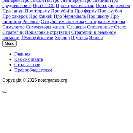
рыцарей
Про самолеты
Про снайперов
Про спецназ
Про
средневековье
Про СССР
Про строительство
Про супергероев
Про танки
Про тюрьму
Про убийц
Про ферму
Про футбол
Про хакеров
Про хоккей
Про Чернобыль
Про школу
Про
шпионов
Ролевые
С глубоким сюжетом
С открытым миром
Симулятор
Симуляторы жизни
Слэшеры
Спортивные
Стелс
Стратегии
Пошаговые стратегии
Стратегии в реальном
времени
Тёмное фэнтези
Хоррор
Шутеры
Экшен
Menu
Главная
Как скачивать
Стол заказов
Правообладателям
Copyright © 2026 notorgames.org
Scroll
to
Top