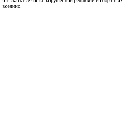
отыскать все части разрушенной реликвии и собрать их
воедино.