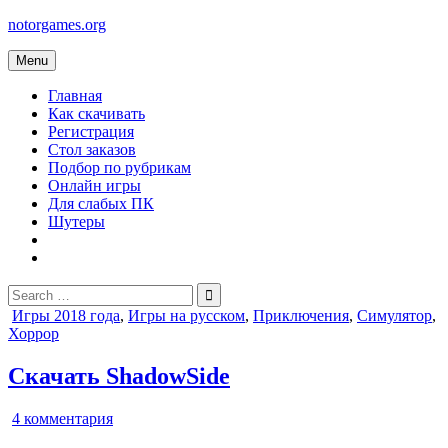
Skip
notorgames.org
to
content
Menu
Главная
Как скачивать
Регистрация
Стол заказов
Подбор по рубрикам
Онлайн игры
Для слабых ПК
Шутеры
Search
for:
Posted
Игры 2018 года
,
Игры на русском
,
Приключения
,
Симулятор
,
in
Хоррор
Скачать ShadowSide
к
4 комментария
записи