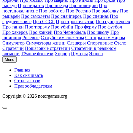
корабли
Про космос
Про мафию
Про ниндзя
Про орков
Про
паркур
Про пиратов
Про поезда
Про полицию
Про
постапокалипсис
Про роботов
Про Россию
Про рыбалку
Про
рыцарей
Про самолеты
Про снайперов
Про спецназ
Про
средневековье
Про СССР
Про строительство
Про супергероев
Про танки
Про тюрьму
Про убийц
Про ферму
Про футбол
Про хакеров
Про хоккей
Про Чернобыль
Про школу
Про
шпионов
Ролевые
С глубоким сюжетом
С открытым миром
Симулятор
Симуляторы жизни
Слэшеры
Спортивные
Стелс
Стратегии
Пошаговые стратегии
Стратегии в реальном
времени
Тёмное фэнтези
Хоррор
Шутеры
Экшен
Menu
Главная
Как скачивать
Стол заказов
Правообладателям
Copyright © 2026 notorgames.org
Scroll
to
Top