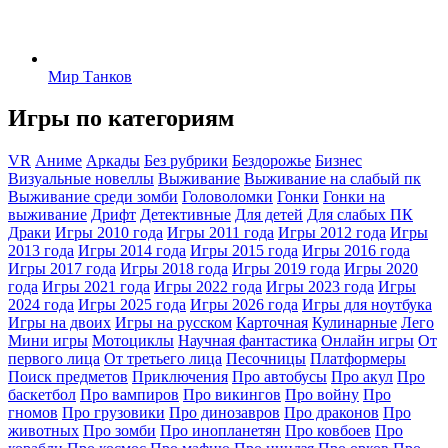
Мир Танков
Игры по категориям
VR
Аниме
Аркады
Без рубрики
Бездорожье
Бизнес
Визуальные новеллы
Выживание
Выживание на слабый пк
Выживание среди зомби
Головоломки
Гонки
Гонки на
выживание
Дрифт
Детективные
Для детей
Для слабых ПК
Драки
Игры 2010 года
Игры 2011 года
Игры 2012 года
Игры
2013 года
Игры 2014 года
Игры 2015 года
Игры 2016 года
Игры 2017 года
Игры 2018 года
Игры 2019 года
Игры 2020
года
Игры 2021 года
Игры 2022 года
Игры 2023 года
Игры
2024 года
Игры 2025 года
Игры 2026 года
Игры для ноутбука
Игры на двоих
Игры на русском
Карточная
Кулинарные
Лего
Мини игры
Мотоциклы
Научная фантастика
Онлайн игры
От
первого лица
От третьего лица
Песочницы
Платформеры
Поиск предметов
Приключения
Про автобусы
Про акул
Про
баскетбол
Про вампиров
Про викингов
Про войну
Про
гномов
Про грузовики
Про динозавров
Про драконов
Про
животных
Про зомби
Про инопланетян
Про ковбоев
Про