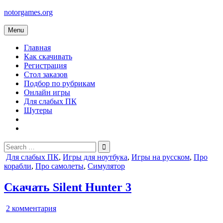
Skip
notorgames.org
to
content
Menu
Главная
Как скачивать
Регистрация
Стол заказов
Подбор по рубрикам
Онлайн игры
Для слабых ПК
Шутеры
Search
for:
Posted
Для слабых ПК
,
Игры для ноутбука
,
Игры на русском
,
Про
in
корабли
,
Про самолеты
,
Симулятор
Скачать Silent Hunter 3
к
2 комментария
записи