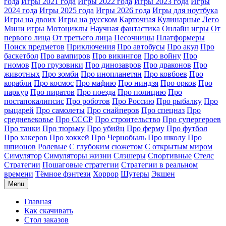
года
Игры 2021 года
Игры 2022 года
Игры 2023 года
Игры
2024 года
Игры 2025 года
Игры 2026 года
Игры для ноутбука
Игры на двоих
Игры на русском
Карточная
Кулинарные
Лего
Мини игры
Мотоциклы
Научная фантастика
Онлайн игры
От
первого лица
От третьего лица
Песочницы
Платформеры
Поиск предметов
Приключения
Про автобусы
Про акул
Про
баскетбол
Про вампиров
Про викингов
Про войну
Про
гномов
Про грузовики
Про динозавров
Про драконов
Про
животных
Про зомби
Про инопланетян
Про ковбоев
Про
корабли
Про космос
Про мафию
Про ниндзя
Про орков
Про
паркур
Про пиратов
Про поезда
Про полицию
Про
постапокалипсис
Про роботов
Про Россию
Про рыбалку
Про
рыцарей
Про самолеты
Про снайперов
Про спецназ
Про
средневековье
Про СССР
Про строительство
Про супергероев
Про танки
Про тюрьму
Про убийц
Про ферму
Про футбол
Про хакеров
Про хоккей
Про Чернобыль
Про школу
Про
шпионов
Ролевые
С глубоким сюжетом
С открытым миром
Симулятор
Симуляторы жизни
Слэшеры
Спортивные
Стелс
Стратегии
Пошаговые стратегии
Стратегии в реальном
времени
Тёмное фэнтези
Хоррор
Шутеры
Экшен
Menu
Главная
Как скачивать
Стол заказов