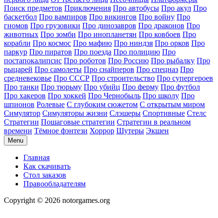
Поиск предметов
Приключения
Про автобусы
Про акул
Про
баскетбол
Про вампиров
Про викингов
Про войну
Про
гномов
Про грузовики
Про динозавров
Про драконов
Про
животных
Про зомби
Про инопланетян
Про ковбоев
Про
корабли
Про космос
Про мафию
Про ниндзя
Про орков
Про
паркур
Про пиратов
Про поезда
Про полицию
Про
постапокалипсис
Про роботов
Про Россию
Про рыбалку
Про
рыцарей
Про самолеты
Про снайперов
Про спецназ
Про
средневековье
Про СССР
Про строительство
Про супергероев
Про танки
Про тюрьму
Про убийц
Про ферму
Про футбол
Про хакеров
Про хоккей
Про Чернобыль
Про школу
Про
шпионов
Ролевые
С глубоким сюжетом
С открытым миром
Симулятор
Симуляторы жизни
Слэшеры
Спортивные
Стелс
Стратегии
Пошаговые стратегии
Стратегии в реальном
времени
Тёмное фэнтези
Хоррор
Шутеры
Экшен
Menu
Главная
Как скачивать
Стол заказов
Правообладателям
Copyright © 2026 notorgames.org