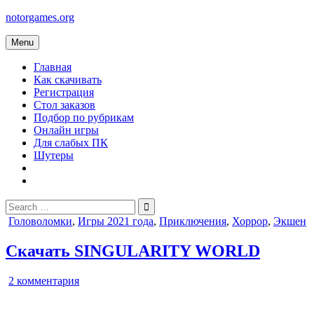
Skip
notorgames.org
to
content
Menu
Главная
Как скачивать
Регистрация
Стол заказов
Подбор по рубрикам
Онлайн игры
Для слабых ПК
Шутеры
Search
for:
Posted
Головоломки
,
Игры 2021 года
,
Приключения
,
Хоррор
,
Экшен
in
Скачать SINGULARITY WORLD
к
2 комментария
записи
SINGULARITY