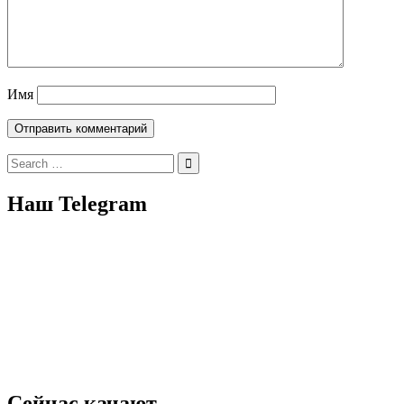
Имя
Search
for:
Наш Telegram
Сейчас качают