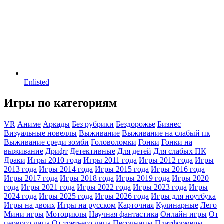
Enlisted
Игры по категориям
VR
Аниме
Аркады
Без рубрики
Бездорожье
Бизнес
Визуальные новеллы
Выживание
Выживание на слабый пк
Выживание среди зомби
Головоломки
Гонки
Гонки на
выживание
Дрифт
Детективные
Для детей
Для слабых ПК
Драки
Игры 2010 года
Игры 2011 года
Игры 2012 года
Игры
2013 года
Игры 2014 года
Игры 2015 года
Игры 2016 года
Игры 2017 года
Игры 2018 года
Игры 2019 года
Игры 2020
года
Игры 2021 года
Игры 2022 года
Игры 2023 года
Игры
2024 года
Игры 2025 года
Игры 2026 года
Игры для ноутбука
Игры на двоих
Игры на русском
Карточная
Кулинарные
Лего
Мини игры
Мотоциклы
Научная фантастика
Онлайн игры
От
первого лица
От третьего лица
Песочницы
Платформеры