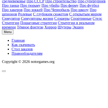
средневековье
Про СССР
Про строительство
Про супергероев
Про танки
Про тюрьму
Про убийц
Про ферму
Про футбол
Про хакеров
Про хоккей
Про Чернобыль
Про школу
Про
шпионов
Ролевые
С глубоким сюжетом
С открытым миром
Симулятор
Симуляторы жизни
Слэшеры
Спортивные
Стелс
Стратегии
Пошаговые стратегии
Стратегии в реальном
времени
Тёмное фэнтези
Хоррор
Шутеры
Экшен
Menu
Главная
Как скачивать
Стол заказов
Правообладателям
Copyright © 2026 notorgames.org
Scroll
to
Top