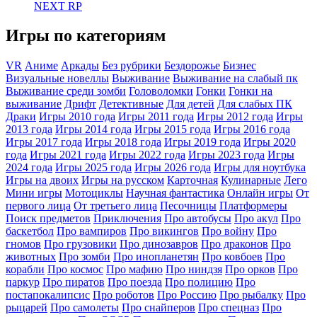
NEXT RP
Игры по категориям
VR
Аниме
Аркады
Без рубрики
Бездорожье
Бизнес
Визуальные новеллы
Выживание
Выживание на слабый пк
Выживание среди зомби
Головоломки
Гонки
Гонки на
выживание
Дрифт
Детективные
Для детей
Для слабых ПК
Драки
Игры 2010 года
Игры 2011 года
Игры 2012 года
Игры
2013 года
Игры 2014 года
Игры 2015 года
Игры 2016 года
Игры 2017 года
Игры 2018 года
Игры 2019 года
Игры 2020
года
Игры 2021 года
Игры 2022 года
Игры 2023 года
Игры
2024 года
Игры 2025 года
Игры 2026 года
Игры для ноутбука
Игры на двоих
Игры на русском
Карточная
Кулинарные
Лего
Мини игры
Мотоциклы
Научная фантастика
Онлайн игры
От
первого лица
От третьего лица
Песочницы
Платформеры
Поиск предметов
Приключения
Про автобусы
Про акул
Про
баскетбол
Про вампиров
Про викингов
Про войну
Про
гномов
Про грузовики
Про динозавров
Про драконов
Про
животных
Про зомби
Про инопланетян
Про ковбоев
Про
корабли
Про космос
Про мафию
Про ниндзя
Про орков
Про
паркур
Про пиратов
Про поезда
Про полицию
Про
постапокалипсис
Про роботов
Про Россию
Про рыбалку
Про
рыцарей
Про самолеты
Про снайперов
Про спецназ
Про