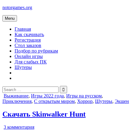
Skip
notorgames.org
to
content
Menu
Главная
Как скачивать
Регистрация
Стол заказов
Подбор по рубрикам
Онлайн игры
Для слабых ПК
Шутеры
Search
for:
Posted
Выживание
,
Игры 2022 года
,
Игры на русском
,
in
Приключения
,
С открытым миром
,
Хоррор
,
Шутеры
,
Экшен
Скачать Skinwalker Hunt
к
3 комментария
записи