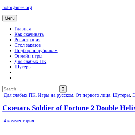
Skip
notorgames.org
to
content
Menu
Главная
Как скачивать
Регистрация
Стол заказов
Подбор по рубрикам
Онлайн игры
Для слабых ПК
Шутеры
Search
for:
Posted
Для слабых ПК
,
Игры на русском
,
От первого лица
,
Шутеры
,
in
Скачать Soldier of Fortune 2 Double Heli
к
4 комментария
записи
Soldier