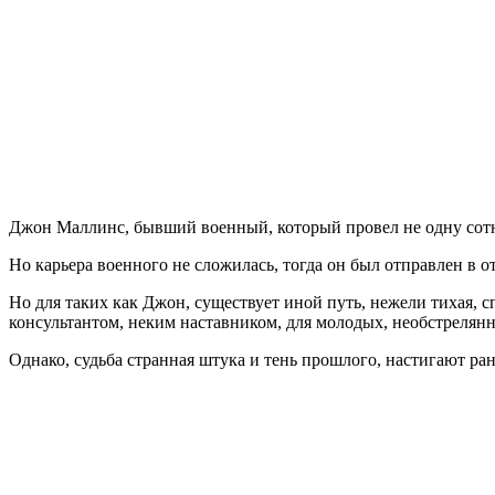
of
Fortune
2
Double
Helix
Джон Маллинс, бывший военный, который провел не одну сотн
Но карьера военного не сложилась, тогда он был отправлен в от
Но для таких как Джон, существует иной путь, нежели тихая, 
консультантом, неким наставником, для молодых, необстрелян
Однако, судьба странная штука и тень прошлого, настигают ран