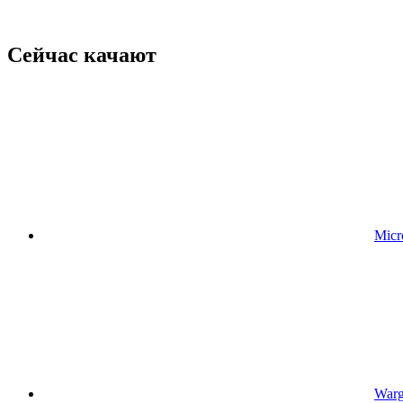
Сейчас качают
Mic
Warg