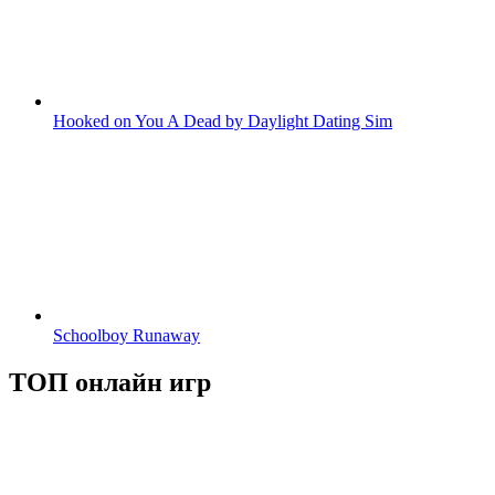
Hooked on You A Dead by Daylight Dating Sim
Schoolboy Runaway
ТОП онлайн игр