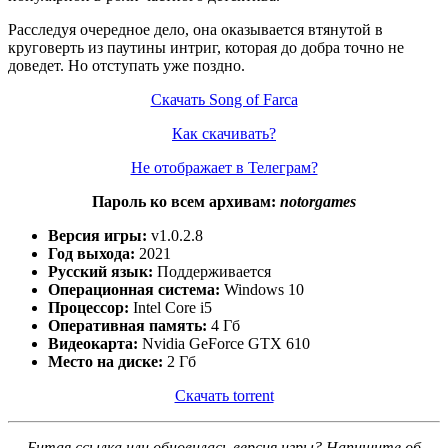
Расследуя очередное дело, она оказывается втянутой в
круговерть из паутины интриг, которая до добра точно не
доведет. Но отступать уже поздно.
Скачать Song of Farca
Как скачивать?
Не отображает в Телеграм?
Пароль ко всем архивам:
notorgames
Версия игры:
v1.0.2.8
Год выхода:
2021
Русский язык:
Поддерживается
Операционная система:
Windows 10
Процессор:
Intel Core i5
Оперативная память:
4 Гб
Видеокарта:
Nvidia GeForce GTX 610
Место на диске:
2 Гб
Скачать torrent
Битая ссылка или обновилась версия игры? Напишите об