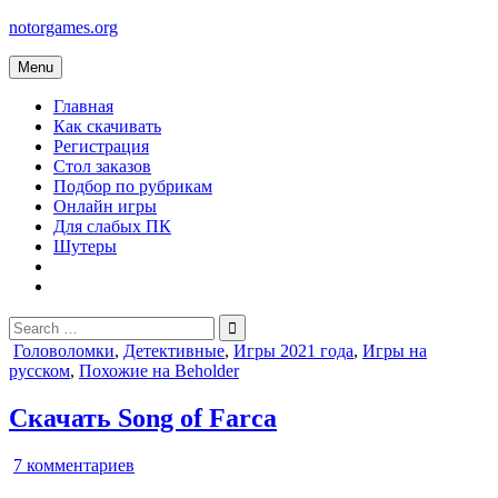
Skip
notorgames.org
to
content
Menu
Главная
Как скачивать
Регистрация
Стол заказов
Подбор по рубрикам
Онлайн игры
Для слабых ПК
Шутеры
Search
for:
Posted
Головоломки
,
Детективные
,
Игры 2021 года
,
Игры на
in
русском
,
Похожие на Beholder
Скачать Song of Farca
к
7 комментариев
записи