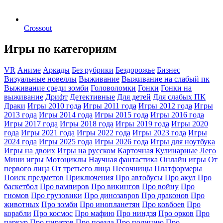
Crossout
Игры по категориям
VR
Аниме
Аркады
Без рубрики
Бездорожье
Бизнес
Визуальные новеллы
Выживание
Выживание на слабый пк
Выживание среди зомби
Головоломки
Гонки
Гонки на
выживание
Дрифт
Детективные
Для детей
Для слабых ПК
Драки
Игры 2010 года
Игры 2011 года
Игры 2012 года
Игры
2013 года
Игры 2014 года
Игры 2015 года
Игры 2016 года
Игры 2017 года
Игры 2018 года
Игры 2019 года
Игры 2020
года
Игры 2021 года
Игры 2022 года
Игры 2023 года
Игры
2024 года
Игры 2025 года
Игры 2026 года
Игры для ноутбука
Игры на двоих
Игры на русском
Карточная
Кулинарные
Лего
Мини игры
Мотоциклы
Научная фантастика
Онлайн игры
От
первого лица
От третьего лица
Песочницы
Платформеры
Поиск предметов
Приключения
Про автобусы
Про акул
Про
баскетбол
Про вампиров
Про викингов
Про войну
Про
гномов
Про грузовики
Про динозавров
Про драконов
Про
животных
Про зомби
Про инопланетян
Про ковбоев
Про
корабли
Про космос
Про мафию
Про ниндзя
Про орков
Про
паркур
Про пиратов
Про поезда
Про полицию
Про