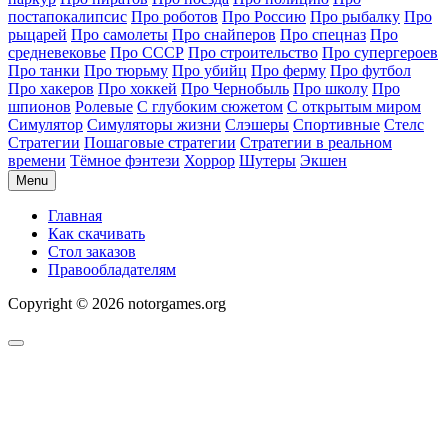
постапокалипсис
Про роботов
Про Россию
Про рыбалку
Про
рыцарей
Про самолеты
Про снайперов
Про спецназ
Про
средневековье
Про СССР
Про строительство
Про супергероев
Про танки
Про тюрьму
Про убийц
Про ферму
Про футбол
Про хакеров
Про хоккей
Про Чернобыль
Про школу
Про
шпионов
Ролевые
С глубоким сюжетом
С открытым миром
Симулятор
Симуляторы жизни
Слэшеры
Спортивные
Стелс
Стратегии
Пошаговые стратегии
Стратегии в реальном
времени
Тёмное фэнтези
Хоррор
Шутеры
Экшен
Menu
Главная
Как скачивать
Стол заказов
Правообладателям
Copyright © 2026 notorgames.org
Scroll
to
Top