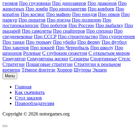
гномов
Про грузовики
Про динозавров
Про драконов
Про
животных
Про зомби
Про инопланетян
Про ковбоев
Про
корабли
Про космос
Про мафию
Про ниндзя
Про орков
Про
паркур
Про пиратов
Про поезда
Про полицию
Про
постапокалипсис
Про роботов
Про Россию
Про рыбалку
Про
рыцарей
Про самолеты
Про снайперов
Про спецназ
Про
средневековье
Про СССР
Про строительство
Про супергероев
Про танки
Про тюрьму
Про убийц
Про ферму
Про футбол
Про хакеров
Про хоккей
Про Чернобыль
Про школу
Про
шпионов
Ролевые
С глубоким сюжетом
С открытым миром
Симулятор
Симуляторы жизни
Слэшеры
Спортивные
Стелс
Стратегии
Пошаговые стратегии
Стратегии в реальном
времени
Тёмное фэнтези
Хоррор
Шутеры
Экшен
Menu
Главная
Как скачивать
Стол заказов
Правообладателям
Copyright © 2026 notorgames.org
Scroll
to
Top