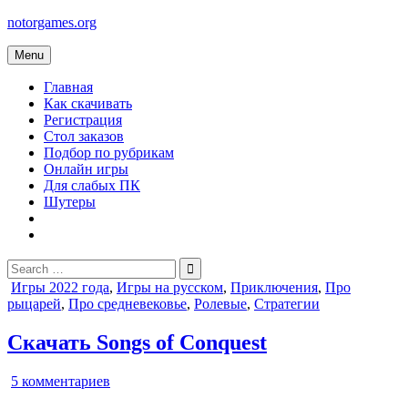
Skip
notorgames.org
to
content
Menu
Главная
Как скачивать
Регистрация
Стол заказов
Подбор по рубрикам
Онлайн игры
Для слабых ПК
Шутеры
Search
for:
Posted
Игры 2022 года
,
Игры на русском
,
Приключения
,
Про
in
рыцарей
,
Про средневековье
,
Ролевые
,
Стратегии
Скачать Songs of Conquest
к
5 комментариев
записи