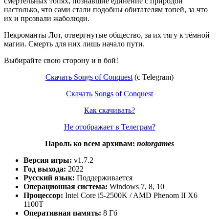
смертельных топях, познавшие единение с природой
настолько, что сами стали подобны обитателям топей, за что
их и прозвали жаболюди.
Некроманты Лот, отвергнутые общество, за их тягу к тёмной
магии. Смерть для них лишь начало пути.
Выбирайте свою сторону и в бой!
Скачать Songs of Conquest
(c Telegram)
Скачать Songs of Conquest
Как скачивать?
Не отображает в Телеграм?
Пароль ко всем архивам:
notorgames
Версия игры:
v1.7.2
Год выхода:
2022
Русский язык:
Поддерживается
Операционная система:
Windows 7, 8, 10
Процессор:
Intel Core i5-2500K / AMD Phenom II X6
1100T
Оперативная память:
8 Гб