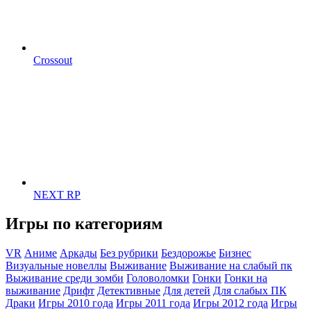
Crossout
NEXT RP
Игры по категориям
VR
Аниме
Аркады
Без рубрики
Бездорожье
Бизнес
Визуальные новеллы
Выживание
Выживание на слабый пк
Выживание среди зомби
Головоломки
Гонки
Гонки на
выживание
Дрифт
Детективные
Для детей
Для слабых ПК
Драки
Игры 2010 года
Игры 2011 года
Игры 2012 года
Игры