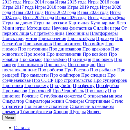
2013 года
Игры 2014 года
Игры 2015 года
Игры 2016 года
Игры 2017 года
Игры 2018 года
Игры 2019 года
Игры 2020
года
Игры 2021 года
Игры 2022 года
Игры 2023 года
Игры
2024 года
Игры 2025 года
Игры 2026 года
Игры для ноутбука
Игры на двоих
Игры на русском
Карточная
Кулинарные
Лего
Мини игры
Мотоциклы
Научная фантастика
Онлайн игры
От
первого лица
От третьего лица
Песочницы
Платформеры
Поиск предметов
Приключения
Про автобусы
Про акул
Про
баскетбол
Про вампиров
Про викингов
Про войну
Про
гномов
Про грузовики
Про динозавров
Про драконов
Про
животных
Про зомби
Про инопланетян
Про ковбоев
Про
корабли
Про космос
Про мафию
Про ниндзя
Про орков
Про
паркур
Про пиратов
Про поезда
Про полицию
Про
постапокалипсис
Про роботов
Про Россию
Про рыбалку
Про
рыцарей
Про самолеты
Про снайперов
Про спецназ
Про
средневековье
Про СССР
Про строительство
Про супергероев
Про танки
Про тюрьму
Про убийц
Про ферму
Про футбол
Про хакеров
Про хоккей
Про Чернобыль
Про школу
Про
шпионов
Ролевые
С глубоким сюжетом
С открытым миром
Симулятор
Симуляторы жизни
Слэшеры
Спортивные
Стелс
Стратегии
Пошаговые стратегии
Стратегии в реальном
времени
Тёмное фэнтези
Хоррор
Шутеры
Экшен
Menu
Главная