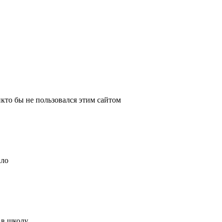
икто бы не пользовался этим сайтом
ало
 в школу.