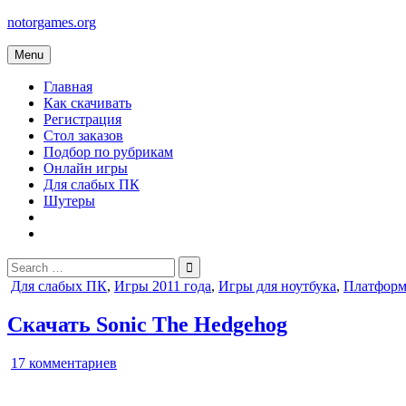
Skip
notorgames.org
to
content
Menu
Главная
Как скачивать
Регистрация
Стол заказов
Подбор по рубрикам
Онлайн игры
Для слабых ПК
Шутеры
Search
for:
Posted
Для слабых ПК
,
Игры 2011 года
,
Игры для ноутбука
,
Платфор
in
Скачать Sonic The Hedgehog
к
17 комментариев
записи
Sonic