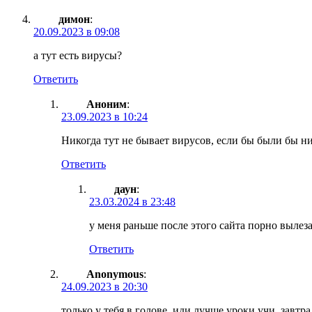
димон
:
20.09.2023 в 09:08
а тут есть вирусы?
Ответить
Аноним
:
23.09.2023 в 10:24
Никогда тут не бывает вирусов, если бы были бы н
Ответить
даун
:
23.03.2024 в 23:48
у меня раньше после этого сайта порно вылез
Ответить
Anonymous
:
24.09.2023 в 20:30
только у тебя в голове. иди лучше уроки учи, завтра