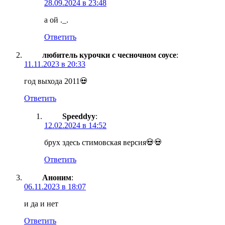
28.09.2024 в 23:48
а ой ._.
Ответить
любитель курочки с чесночном соусе
:
11.11.2023 в 20:33
год выхода 2011💀
Ответить
Speeddyy
:
12.02.2024 в 14:52
брух здесь стимовская версия💀💀
Ответить
Аноним
:
06.11.2023 в 18:07
и да и нет
Ответить