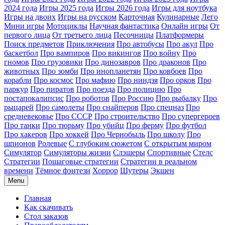
2024 года
Игры 2025 года
Игры 2026 года
Игры для ноутбука
Игры на двоих
Игры на русском
Карточная
Кулинарные
Лего
Мини игры
Мотоциклы
Научная фантастика
Онлайн игры
От
первого лица
От третьего лица
Песочницы
Платформеры
Поиск предметов
Приключения
Про автобусы
Про акул
Про
баскетбол
Про вампиров
Про викингов
Про войну
Про
гномов
Про грузовики
Про динозавров
Про драконов
Про
животных
Про зомби
Про инопланетян
Про ковбоев
Про
корабли
Про космос
Про мафию
Про ниндзя
Про орков
Про
паркур
Про пиратов
Про поезда
Про полицию
Про
постапокалипсис
Про роботов
Про Россию
Про рыбалку
Про
рыцарей
Про самолеты
Про снайперов
Про спецназ
Про
средневековье
Про СССР
Про строительство
Про супергероев
Про танки
Про тюрьму
Про убийц
Про ферму
Про футбол
Про хакеров
Про хоккей
Про Чернобыль
Про школу
Про
шпионов
Ролевые
С глубоким сюжетом
С открытым миром
Симулятор
Симуляторы жизни
Слэшеры
Спортивные
Стелс
Стратегии
Пошаговые стратегии
Стратегии в реальном
времени
Тёмное фэнтези
Хоррор
Шутеры
Экшен
Menu
Главная
Как скачивать
Стол заказов