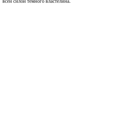
всей силой тёмного властелина.