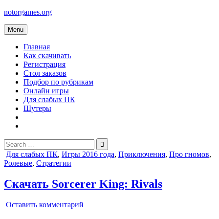
Skip
notorgames.org
to
content
Menu
Главная
Как скачивать
Регистрация
Стол заказов
Подбор по рубрикам
Онлайн игры
Для слабых ПК
Шутеры
Search
for:
Posted
Для слабых ПК
,
Игры 2016 года
,
Приключения
,
Про гномов
,
in
Ролевые
,
Стратегии
Скачать Sorcerer King: Rivals
on
Оставить комментарий
Sorcerer