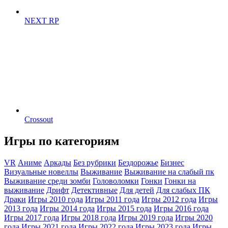
NEXT RP
Crossout
Игры по категориям
VR
Аниме
Аркады
Без рубрики
Бездорожье
Бизнес
Визуальные новеллы
Выживание
Выживание на слабый пк
Выживание среди зомби
Головоломки
Гонки
Гонки на
выживание
Дрифт
Детективные
Для детей
Для слабых ПК
Драки
Игры 2010 года
Игры 2011 года
Игры 2012 года
Игры
2013 года
Игры 2014 года
Игры 2015 года
Игры 2016 года
Игры 2017 года
Игры 2018 года
Игры 2019 года
Игры 2020
года
Игры 2021 года
Игры 2022 года
Игры 2023 года
Игры