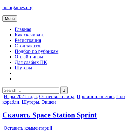
Skip
notorgames.org
to
content
Menu
Главная
Как скачивать
Регистрация
Стол заказов
Подбор по рубрикам
Онлайн игры
Для слабых ПК
Шутеры
Search
for:
Posted
Игры 2021 года
,
От первого лица
,
Про инопланетян
,
Про
in
корабли
,
Шутеры
,
Экшен
Скачать Space Station Sprint
on
Оставить комментарий
Space