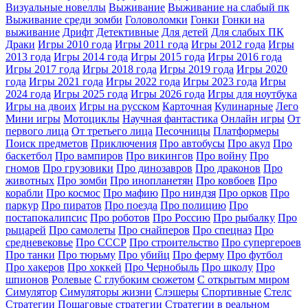
Визуальные новеллы
Выживание
Выживание на слабый пк
Выживание среди зомби
Головоломки
Гонки
Гонки на
выживание
Дрифт
Детективные
Для детей
Для слабых ПК
Драки
Игры 2010 года
Игры 2011 года
Игры 2012 года
Игры
2013 года
Игры 2014 года
Игры 2015 года
Игры 2016 года
Игры 2017 года
Игры 2018 года
Игры 2019 года
Игры 2020
года
Игры 2021 года
Игры 2022 года
Игры 2023 года
Игры
2024 года
Игры 2025 года
Игры 2026 года
Игры для ноутбука
Игры на двоих
Игры на русском
Карточная
Кулинарные
Лего
Мини игры
Мотоциклы
Научная фантастика
Онлайн игры
От
первого лица
От третьего лица
Песочницы
Платформеры
Поиск предметов
Приключения
Про автобусы
Про акул
Про
баскетбол
Про вампиров
Про викингов
Про войну
Про
гномов
Про грузовики
Про динозавров
Про драконов
Про
животных
Про зомби
Про инопланетян
Про ковбоев
Про
корабли
Про космос
Про мафию
Про ниндзя
Про орков
Про
паркур
Про пиратов
Про поезда
Про полицию
Про
постапокалипсис
Про роботов
Про Россию
Про рыбалку
Про
рыцарей
Про самолеты
Про снайперов
Про спецназ
Про
средневековье
Про СССР
Про строительство
Про супергероев
Про танки
Про тюрьму
Про убийц
Про ферму
Про футбол
Про хакеров
Про хоккей
Про Чернобыль
Про школу
Про
шпионов
Ролевые
С глубоким сюжетом
С открытым миром
Симулятор
Симуляторы жизни
Слэшеры
Спортивные
Стелс
Стратегии
Пошаговые стратегии
Стратегии в реальном