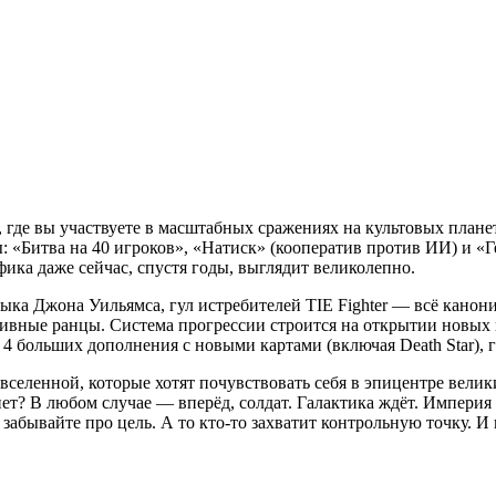
где вы участвуете в масштабных сражениях на культовых планета
 «Битва на 40 игроков», «Натиск» (кооператив против ИИ) и «Г
ика даже сейчас, спустя годы, выглядит великолепно.
ыка Джона Уильямса, гул истребителей TIE Fighter — всё канони
тивные ранцы. Система прогрессии строится на открытии новых
 4 больших дополнения с новыми картами (включая Death Star),
еленной, которые хотят почувствовать себя в эпицентре великих
ет? В любом случае — вперёд, солдат. Галактика ждёт. Империя 
забывайте про цель. А то кто-то захватит контрольную точку. И н