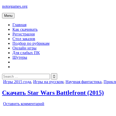
Skip
notorgames.org
to
content
Menu
Главная
Как скачивать
Регистрация
Стол заказов
Подбор по рубрикам
Онлайн игры
Для слабых ПК
Шутеры
Search
for:
Posted
Игры 2015 года
,
Игры на русском
,
Научная фантастика
,
Прикл
in
Скачать Star Wars Battlefront (2015)
on
Оставить комментарий
Star
Wars