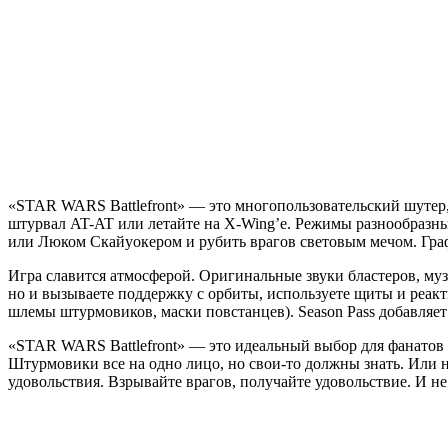
Battlefront
(2015)
«STAR WARS Battlefront» — это многопользовательский шутер, 
штурвал AT-AT или летайте на X-Wing’e. Режимы разнообразны:
или Люком Скайуокером и рубить врагов световым мечом. Граф
Игра славится атмосферой. Оригинальные звуки бластеров, муз
но и вызываете поддержку с орбиты, используете щиты и реак
шлемы штурмовиков, маски повстанцев). Season Pass добавляет
«STAR WARS Battlefront» — это идеальный выбор для фанатов вс
Штурмовики все на одно лицо, но свои-то должны знать. Или н
удовольствия. Взрывайте врагов, получайте удовольствие. И не 