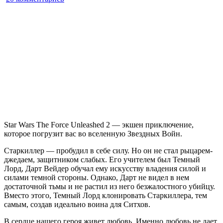
записи
Star
Wars
The
Force
Unleashed
2
Star Wars The Force Unleashed 2 — экшен приключение,
которое погрузит вас во вселенную Звездных Войн.
Старкиллер — пробудил в себе силу. Но он не стал рыцарем-
джедаем, защитником слабых. Его учителем был Темный
Лорд, Дарт Вейдер обучал ему искусству владения силой и
силами темной стороны. Однако, Дарт не видел в нем
достаточной тьмы и не растил из него безжалостного убийцу.
Вместо этого, Темный Лорд клонировать Старкиллера, тем
самым, создав идеально воина для Ситхов.
В сердце нашего героя живет любовь. Именно любовь не дает