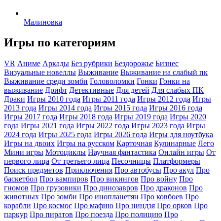
Малиновка
Игры по категориям
VR
Аниме
Аркады
Без рубрики
Бездорожье
Бизнес
Визуальные новеллы
Выживание
Выживание на слабый пк
Выживание среди зомби
Головоломки
Гонки
Гонки на
выживание
Дрифт
Детективные
Для детей
Для слабых ПК
Драки
Игры 2010 года
Игры 2011 года
Игры 2012 года
Игры
2013 года
Игры 2014 года
Игры 2015 года
Игры 2016 года
Игры 2017 года
Игры 2018 года
Игры 2019 года
Игры 2020
года
Игры 2021 года
Игры 2022 года
Игры 2023 года
Игры
2024 года
Игры 2025 года
Игры 2026 года
Игры для ноутбука
Игры на двоих
Игры на русском
Карточная
Кулинарные
Лего
Мини игры
Мотоциклы
Научная фантастика
Онлайн игры
От
первого лица
От третьего лица
Песочницы
Платформеры
Поиск предметов
Приключения
Про автобусы
Про акул
Про
баскетбол
Про вампиров
Про викингов
Про войну
Про
гномов
Про грузовики
Про динозавров
Про драконов
Про
животных
Про зомби
Про инопланетян
Про ковбоев
Про
корабли
Про космос
Про мафию
Про ниндзя
Про орков
Про
паркур
Про пиратов
Про поезда
Про полицию
Про