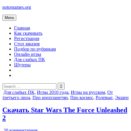
Skip
notorgames.org
to
content
Menu
Главная
Как скачивать
Регистрация
Стол заказов
Подбор по рубрикам
Онлайн игры
Для слабых ПК
Шутеры
Search
for:
Posted
Для слабых ПК
,
Игры 2010 года
,
Игры на русском
,
От
in
третьего лица
,
Про инопланетян
,
Про космос
,
Ролевые
,
Экшен
Скачать Star Wars The Force Unleashed
2
к
20 комментариев