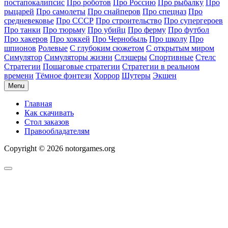
постапокалипсис
Про роботов
Про Россию
Про рыбалку
Про
рыцарей
Про самолеты
Про снайперов
Про спецназ
Про
средневековье
Про СССР
Про строительство
Про супергероев
Про танки
Про тюрьму
Про убийц
Про ферму
Про футбол
Про хакеров
Про хоккей
Про Чернобыль
Про школу
Про
шпионов
Ролевые
С глубоким сюжетом
С открытым миром
Симулятор
Симуляторы жизни
Слэшеры
Спортивные
Стелс
Стратегии
Пошаговые стратегии
Стратегии в реальном
времени
Тёмное фэнтези
Хоррор
Шутеры
Экшен
Menu
Главная
Как скачивать
Стол заказов
Правообладателям
Copyright © 2026 notorgames.org
Scroll
to
Top