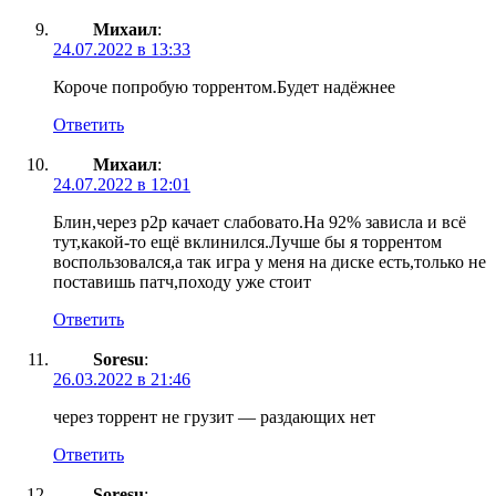
Михаил
:
24.07.2022 в 13:33
Короче попробую торрентом.Будет надёжнее
Ответить
Михаил
:
24.07.2022 в 12:01
Блин,через p2p качает слабовато.На 92% зависла и всё
тут,какой-то ещё вклинился.Лучше бы я торрентом
воспользовался,а так игра у меня на диске есть,только не
поставишь патч,походу уже стоит
Ответить
Soresu
:
26.03.2022 в 21:46
через торрент не грузит — раздающих нет
Ответить
Soresu
: