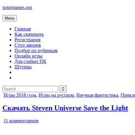
Skip
notorgames.org
to
content
Menu
Главная
Как скачивать
Регистрация
Стол заказов
Подбор по рубрикам
Онлайн игры
Для слабых ПК
Шутеры
Search
for:
Posted
Игры 2018 года
,
Игры на русском
,
Научная фантастика
,
Прикл
in
Скачать Steven Universe Save the Light
к
11 комментариев
записи
Steven