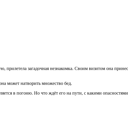
.
ую, прилетела загадочная незнакомка. Своим визитом она принесл
она может натворить множество бед.
ляется в погоню. Но что ждёт его на пути, с какими опасностями