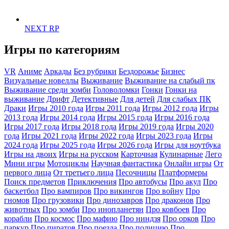
NEXT RP
Игры по категориям
VR
Аниме
Аркады
Без рубрики
Бездорожье
Бизнес
Визуальные новеллы
Выживание
Выживание на слабый пк
Выживание среди зомби
Головоломки
Гонки
Гонки на
выживание
Дрифт
Детективные
Для детей
Для слабых ПК
Драки
Игры 2010 года
Игры 2011 года
Игры 2012 года
Игры
2013 года
Игры 2014 года
Игры 2015 года
Игры 2016 года
Игры 2017 года
Игры 2018 года
Игры 2019 года
Игры 2020
года
Игры 2021 года
Игры 2022 года
Игры 2023 года
Игры
2024 года
Игры 2025 года
Игры 2026 года
Игры для ноутбука
Игры на двоих
Игры на русском
Карточная
Кулинарные
Лего
Мини игры
Мотоциклы
Научная фантастика
Онлайн игры
От
первого лица
От третьего лица
Песочницы
Платформеры
Поиск предметов
Приключения
Про автобусы
Про акул
Про
баскетбол
Про вампиров
Про викингов
Про войну
Про
гномов
Про грузовики
Про динозавров
Про драконов
Про
животных
Про зомби
Про инопланетян
Про ковбоев
Про
корабли
Про космос
Про мафию
Про ниндзя
Про орков
Про
паркур
Про пиратов
Про поезда
Про полицию
Про