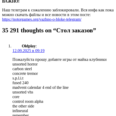
ВАЖНО!
Наш телеграм к сожалению заблокировали. Вся инфа как пока
можно скачать файлы и все новости в этом посте:
https://notorgames.org/vazhno-o-bloke-telegram/
35 291 thoughts on “
Стол заказов
”
Oldplay
:
12.09.2025 в 09:19
Пожалуйста прошу добавте игры от майка клубники
unsorted horror
carbon steel
concrete tremor
s.p.l.i.t
fused 240
madvent calendar 4 end of the line
unsorted vhs
core
control room alpha
the other side
infineural
remember