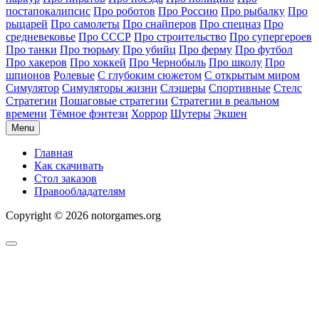
постапокалипсис
Про роботов
Про Россию
Про рыбалку
Про
рыцарей
Про самолеты
Про снайперов
Про спецназ
Про
средневековье
Про СССР
Про строительство
Про супергероев
Про танки
Про тюрьму
Про убийц
Про ферму
Про футбол
Про хакеров
Про хоккей
Про Чернобыль
Про школу
Про
шпионов
Ролевые
С глубоким сюжетом
С открытым миром
Симулятор
Симуляторы жизни
Слэшеры
Спортивные
Стелс
Стратегии
Пошаговые стратегии
Стратегии в реальном
времени
Тёмное фэнтези
Хоррор
Шутеры
Экшен
Menu
Главная
Как скачивать
Стол заказов
Правообладателям
Copyright © 2026 notorgames.org
Scroll
to
Top