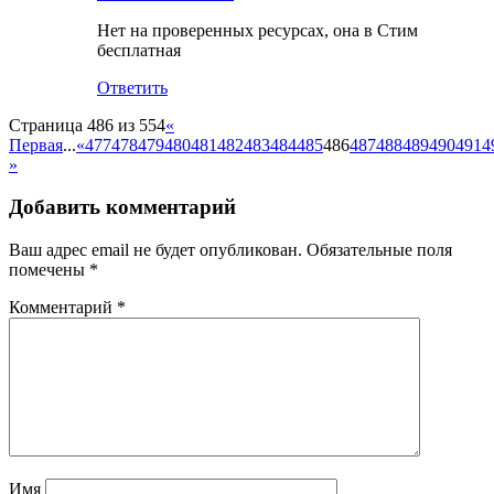
Нет на проверенных ресурсах, она в Стим
бесплатная
Ответить
Страница 486 из 554
«
Первая
...
«
477
478
479
480
481
482
483
484
485
486
487
488
489
490
491
4
»
Добавить комментарий
Ваш адрес email не будет опубликован.
Обязательные поля
помечены
*
Комментарий
*
Имя