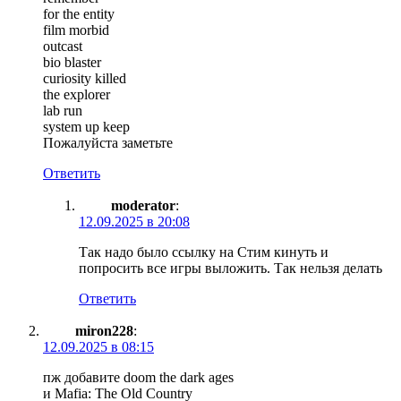
for the entity
film morbid
outcast
bio blaster
curiosity killed
the explorer
lab run
system up keep
Пожалуйста заметьте
Ответить
moderator
:
12.09.2025 в 20:08
Так надо было ссылку на Стим кинуть и
попросить все игры выложить. Так нельзя делать
Ответить
miron228
:
12.09.2025 в 08:15
пж добавите doom the dark ages
и Mafia: The Old Country