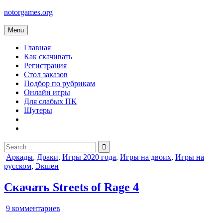
Skip
notorgames.org
to
content
Menu
Главная
Как скачивать
Регистрация
Стол заказов
Подбор по рубрикам
Онлайн игры
Для слабых ПК
Шутеры
Search
for:
Posted
Аркады
,
Драки
,
Игры 2020 года
,
Игры на двоих
,
Игры на
in
русском
,
Экшен
Скачать Streets of Rage 4
к
9 комментариев
записи