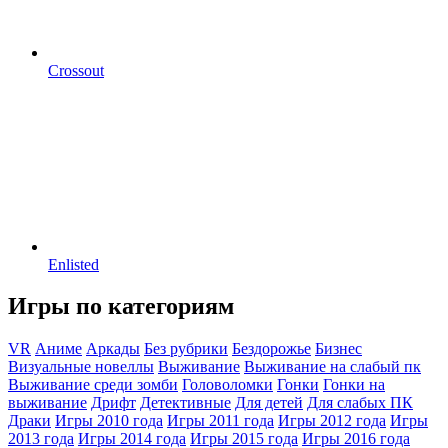
Crossout
Enlisted
Игры по категориям
VR
Аниме
Аркады
Без рубрики
Бездорожье
Бизнес
Визуальные новеллы
Выживание
Выживание на слабый пк
Выживание среди зомби
Головоломки
Гонки
Гонки на
выживание
Дрифт
Детективные
Для детей
Для слабых ПК
Драки
Игры 2010 года
Игры 2011 года
Игры 2012 года
Игры
2013 года
Игры 2014 года
Игры 2015 года
Игры 2016 года