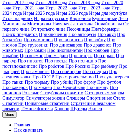
Игры 2017 года
Игры 2018 года
Игры 2019 года
Игры 2020
года
Игры 2021 года
Игры 2022 года
Игры 2023 года
Игры
2024 года
Игры 2025 года
Игры 2026 года
Игры для ноутбука
Игры на двоих
Игры на русском
Карточная
Кулинарные
Лего
Мини игры
Мотоциклы
Научная фантастика
Онлайн игры
От
первого лица
От третьего лица
Песочницы
Платформеры
Поиск предметов
Приключения
Про автобусы
Про акул
Про
баскетбол
Про вампиров
Про викингов
Про войну
Про
гномов
Про грузовики
Про динозавров
Про драконов
Про
животных
Про зомби
Про инопланетян
Про ковбоев
Про
корабли
Про космос
Про мафию
Про ниндзя
Про орков
Про
паркур
Про пиратов
Про поезда
Про полицию
Про
постапокалипсис
Про роботов
Про Россию
Про рыбалку
Про
рыцарей
Про самолеты
Про снайперов
Про спецназ
Про
средневековье
Про СССР
Про строительство
Про супергероев
Про танки
Про тюрьму
Про убийц
Про ферму
Про футбол
Про хакеров
Про хоккей
Про Чернобыль
Про школу
Про
шпионов
Ролевые
С глубоким сюжетом
С открытым миром
Симулятор
Симуляторы жизни
Слэшеры
Спортивные
Стелс
Стратегии
Пошаговые стратегии
Стратегии в реальном
времени
Тёмное фэнтези
Хоррор
Шутеры
Экшен
Menu
Главная
Как скачивать