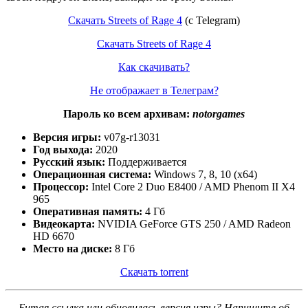
Скачать Streets of Rage 4
(c Telegram)
Скачать Streets of Rage 4
Как скачивать?
Не отображает в Телеграм?
Пароль ко всем архивам:
notorgames
Версия игры:
v07g-r13031
Год выхода:
2020
Русский язык:
Поддерживается
Операционная система:
Windows 7, 8, 10 (x64)
Процессор:
Intel Core 2 Duo E8400 / AMD Phenom II X4
965
Оперативная память:
4 Гб
Видеокарта:
NVIDIA GeForce GTS 250 / AMD Radeon
HD 6670
Место на диске:
8 Гб
Скачать torrent
Битая ссылка или обновилась версия игры? Напишите об