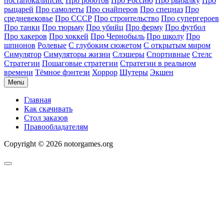
постапокалипсис
Про роботов
Про Россию
Про рыбалку
Про
рыцарей
Про самолеты
Про снайперов
Про спецназ
Про
средневековье
Про СССР
Про строительство
Про супергероев
Про танки
Про тюрьму
Про убийц
Про ферму
Про футбол
Про хакеров
Про хоккей
Про Чернобыль
Про школу
Про
шпионов
Ролевые
С глубоким сюжетом
С открытым миром
Симулятор
Симуляторы жизни
Слэшеры
Спортивные
Стелс
Стратегии
Пошаговые стратегии
Стратегии в реальном
времени
Тёмное фэнтези
Хоррор
Шутеры
Экшен
Menu
Главная
Как скачивать
Стол заказов
Правообладателям
Copyright © 2026 notorgames.org
Scroll
to
Top