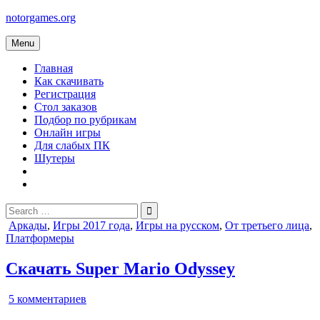
Skip
notorgames.org
to
content
Menu
Главная
Как скачивать
Регистрация
Стол заказов
Подбор по рубрикам
Онлайн игры
Для слабых ПК
Шутеры
Search
for:
Posted
Аркады
,
Игры 2017 года
,
Игры на русском
,
От третьего лица
,
in
Платформеры
Скачать Super Mario Odyssey
к
5 комментариев
записи