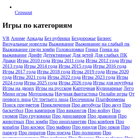
Crossout
Игры по категориям
VR
Аниме
Аркады
Без рубрики
Бездорожье
Бизнес
Визуальные новеллы
Выживание
Выживание на слабый пк
Выживание среди зомби
Головоломки
Гонки
Гонки на
выживание
Дрифт
Детективные
Для детей
Для слабых ПК
Драки
Игры 2010 года
Игры 2011 года
Игры 2012 года
Игры
2013 года
Игры 2014 года
Игры 2015 года
Игры 2016 года
Игры 2017 года
Игры 2018 года
Игры 2019 года
Игры 2020
года
Игры 2021 года
Игры 2022 года
Игры 2023 года
Игры
2024 года
Игры 2025 года
Игры 2026 года
Игры для ноутбука
Игры на двоих
Игры на русском
Карточная
Кулинарные
Лего
Мини игры
Мотоциклы
Научная фантастика
Онлайн игры
От
первого лица
От третьего лица
Песочницы
Платформеры
Поиск предметов
Приключения
Про автобусы
Про акул
Про
баскетбол
Про вампиров
Про викингов
Про войну
Про
гномов
Про грузовики
Про динозавров
Про драконов
Про
животных
Про зомби
Про инопланетян
Про ковбоев
Про
корабли
Про космос
Про мафию
Про ниндзя
Про орков
Про
паркур
Про пиратов
Про поезда
Про полицию
Про