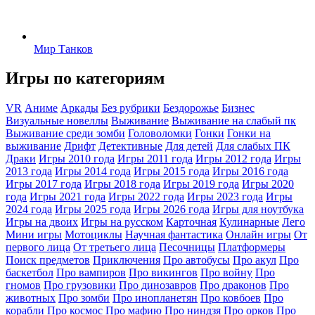
Мир Танков
Игры по категориям
VR
Аниме
Аркады
Без рубрики
Бездорожье
Бизнес
Визуальные новеллы
Выживание
Выживание на слабый пк
Выживание среди зомби
Головоломки
Гонки
Гонки на
выживание
Дрифт
Детективные
Для детей
Для слабых ПК
Драки
Игры 2010 года
Игры 2011 года
Игры 2012 года
Игры
2013 года
Игры 2014 года
Игры 2015 года
Игры 2016 года
Игры 2017 года
Игры 2018 года
Игры 2019 года
Игры 2020
года
Игры 2021 года
Игры 2022 года
Игры 2023 года
Игры
2024 года
Игры 2025 года
Игры 2026 года
Игры для ноутбука
Игры на двоих
Игры на русском
Карточная
Кулинарные
Лего
Мини игры
Мотоциклы
Научная фантастика
Онлайн игры
От
первого лица
От третьего лица
Песочницы
Платформеры
Поиск предметов
Приключения
Про автобусы
Про акул
Про
баскетбол
Про вампиров
Про викингов
Про войну
Про
гномов
Про грузовики
Про динозавров
Про драконов
Про
животных
Про зомби
Про инопланетян
Про ковбоев
Про
корабли
Про космос
Про мафию
Про ниндзя
Про орков
Про