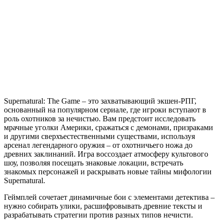
The
Game
Supernatural: The Game – это захватывающий экшен-РПГ,
основанный на популярном сериале, где игроки вступают в
роль охотников за нечистью. Вам предстоит исследовать
мрачные уголки Америки, сражаться с демонами, призраками
и другими сверхъестественными существами, используя
арсенал легендарного оружия – от охотничьего ножа до
древних заклинаний. Игра воссоздает атмосферу культового
шоу, позволяя посещать знаковые локации, встречать
знакомых персонажей и раскрывать новые тайны мифологии
Supernatural.
Геймплей сочетает динамичные бои с элементами детектива –
нужно собирать улики, расшифровывать древние тексты и
разрабатывать стратегии против разных типов нечисти.