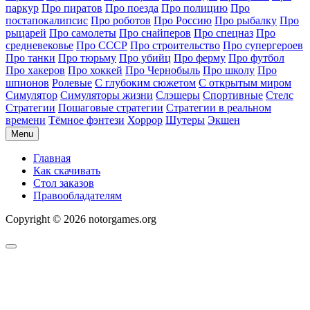
паркур
Про пиратов
Про поезда
Про полицию
Про
постапокалипсис
Про роботов
Про Россию
Про рыбалку
Про
рыцарей
Про самолеты
Про снайперов
Про спецназ
Про
средневековье
Про СССР
Про строительство
Про супергероев
Про танки
Про тюрьму
Про убийц
Про ферму
Про футбол
Про хакеров
Про хоккей
Про Чернобыль
Про школу
Про
шпионов
Ролевые
С глубоким сюжетом
С открытым миром
Симулятор
Симуляторы жизни
Слэшеры
Спортивные
Стелс
Стратегии
Пошаговые стратегии
Стратегии в реальном
времени
Тёмное фэнтези
Хоррор
Шутеры
Экшен
Menu
Главная
Как скачивать
Стол заказов
Правообладателям
Copyright © 2026 notorgames.org
Scroll
to
Top