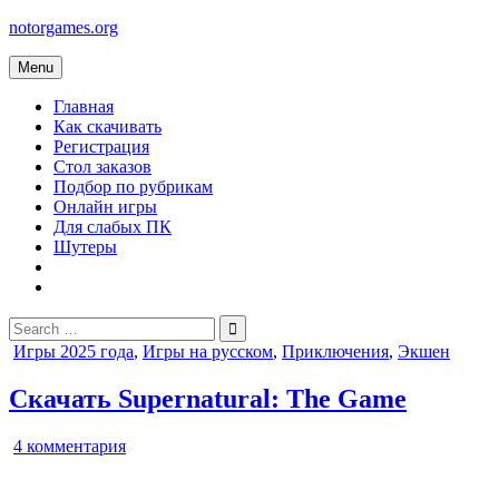
Skip
notorgames.org
to
content
Menu
Главная
Как скачивать
Регистрация
Стол заказов
Подбор по рубрикам
Онлайн игры
Для слабых ПК
Шутеры
Search
for:
Posted
Игры 2025 года
,
Игры на русском
,
Приключения
,
Экшен
in
Скачать Supernatural: The Game
к
4 комментария
записи
Supernatural: