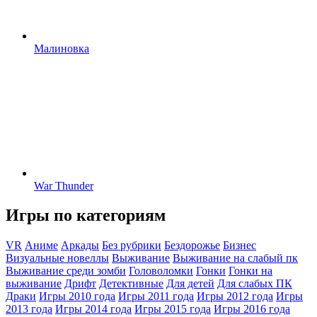
Малиновка
War Thunder
Игры по категориям
VR
Аниме
Аркады
Без рубрики
Бездорожье
Бизнес
Визуальные новеллы
Выживание
Выживание на слабый пк
Выживание среди зомби
Головоломки
Гонки
Гонки на
выживание
Дрифт
Детективные
Для детей
Для слабых ПК
Драки
Игры 2010 года
Игры 2011 года
Игры 2012 года
Игры
2013 года
Игры 2014 года
Игры 2015 года
Игры 2016 года