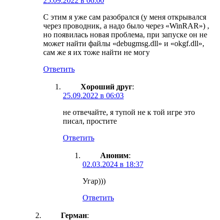
25.09.2022 в 06:00
С этим я уже сам разобрался (у меня открывался
через проводник, а надо было через «WinRAR») ,
но появилась новая проблема, при запуске он не
может найти файлы «debugmsg.dll» и «okgf.dll»,
сам же я их тоже найти не могу
Ответить
Хороший друг
:
25.09.2022 в 06:03
не отвечайте, я тупой не к той игре это
писал, простите
Ответить
Аноним
:
02.03.2024 в 18:37
Угар)))
Ответить
Герман
: