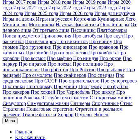
Игры 2017 года
Игры 2018 года
Игры 2019 года
Игры 2020
года
Игры 2021 года
Игры 2022 года
Игры 2023 года
Игры
2024 года
Игры 2025 года
Игры 2026 года
Игры для ноутбука
Игры на двоих
Игры на русском
Карточная
Кулинарные
Лего
Мини игры
Мотоциклы
Научная фантастика
Онлайн игры
От
первого лица
От третьего лица
Песочницы
Платформеры
Поиск предметов
Приключения
Про автобусы
Про акул
Про
баскетбол
Про вампиров
Про викингов
Про войну
Про
гномов
Про грузовики
Про динозавров
Про драконов
Про
животных
Про зомби
Про инопланетян
Про ковбоев
Про
корабли
Про космос
Про мафию
Про ниндзя
Про орков
Про
паркур
Про пиратов
Про поезда
Про полицию
Про
постапокалипсис
Про роботов
Про Россию
Про рыбалку
Про
рыцарей
Про самолеты
Про снайперов
Про спецназ
Про
средневековье
Про СССР
Про строительство
Про супергероев
Про танки
Про тюрьму
Про убийц
Про ферму
Про футбол
Про хакеров
Про хоккей
Про Чернобыль
Про школу
Про
шпионов
Ролевые
С глубоким сюжетом
С открытым миром
Симулятор
Симуляторы жизни
Слэшеры
Спортивные
Стелс
Стратегии
Пошаговые стратегии
Стратегии в реальном
времени
Тёмное фэнтези
Хоррор
Шутеры
Экшен
Menu
Главная
Как скачивать