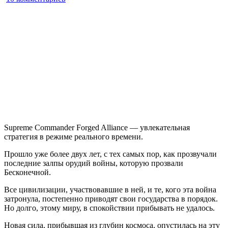
записи
Supreme
Commander
Forged
Alliance
Supreme Commander Forged Alliance — увлекательная
стратегия в режиме реального времени.
Прошло уже более двух лет, с тех самых пор, как прозвучали
последние залпы орудий войны, которую прозвали
Бесконечной.
Все цивилизации, участвовавшие в ней, и те, кого эта война
затронула, постепенно приводят свои государства в порядок.
Но долго, этому миру, в спокойствии прибывать не удалось.
Новая сила, прибывшая из глубин космоса, опустилась на эту