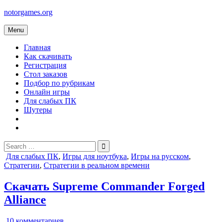
Skip
notorgames.org
to
content
Menu
Главная
Как скачивать
Регистрация
Стол заказов
Подбор по рубрикам
Онлайн игры
Для слабых ПК
Шутеры
Search
for:
Posted
Для слабых ПК
,
Игры для ноутбука
,
Игры на русском
,
in
Стратегии
,
Стратегии в реальном времени
Скачать Supreme Commander Forged
Alliance
к
10 комментариев